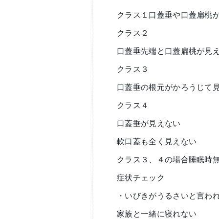
クラス１口蓋垂や口蓋扁桃
クラス２
口蓋垂先端と口蓋扁桃が見
クラス３
口蓋垂の根元がかろうじて
クラス４
口蓋垂が見えない
軟口蓋も全く見えない
クラス３、４の場合睡眠時
症状チェック
・いびきがうるさいと言わ
家族と一緒に寝れない