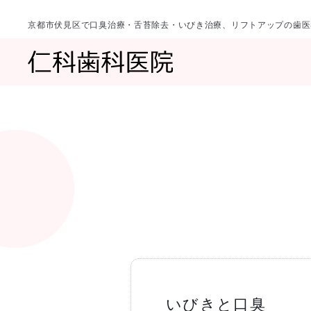
京都市伏見区で口臭治療・舌苔除去・いびき治療、リフトアップの歯医
診療科目
当院について
一覧へ
一覧へ
院長ご挨拶
口臭治療〈口
いびきと口臭