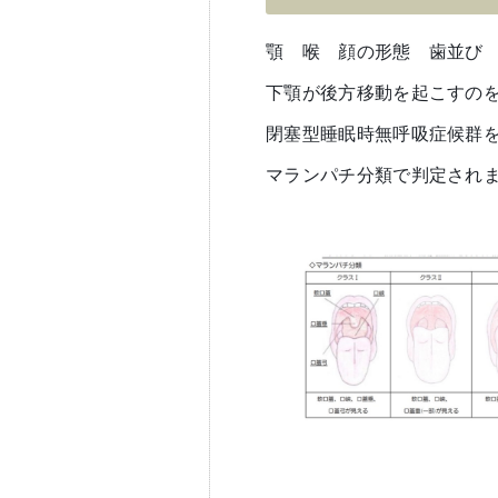
顎 喉 顔の形態 歯並び
下顎が後方移動を起こすの
閉塞型睡眠時無呼吸症候群
マランパチ分類で判定され