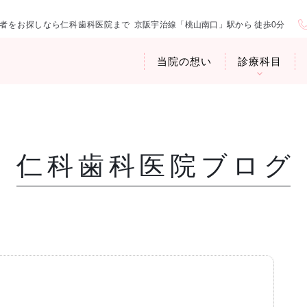
者をお探しなら仁科歯科医院まで
京阪宇治線「桃山南口」駅から 徒歩0分
当院の想い
診療科目
仁科歯科医院ブログ
医院紹介
お口の中から
アクセス・診
臭専門外来〉
歯周病治療
ップ