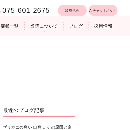
075-601-2675
診療予約
AIチャットボット
症状一覧
当院について
ブログ
採用情報
行うリフトア
療時間
医院機器のご紹介
いびき軽減レーザー治療
最近のブログ記事
ザリガニの臭い 口臭 …その原因と京