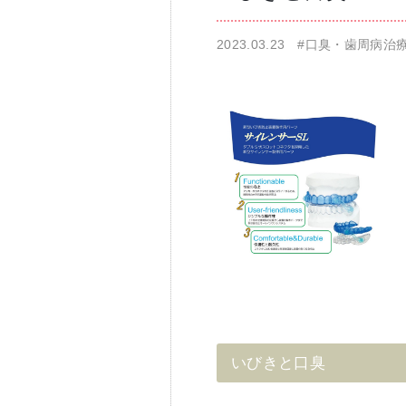
2023.03.23
#口臭・歯周病治
仁科歯科医院
舌苔除去治療
無痛治療
いびきと口臭