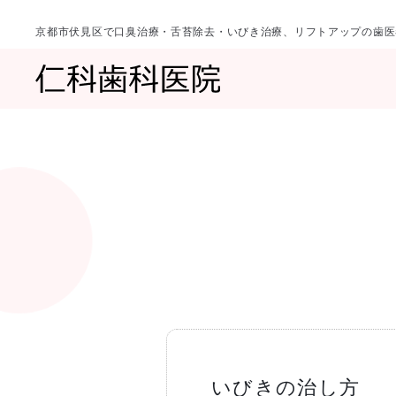
京都市伏見区で口臭治療・舌苔除去・いびき治療、リフトアップの歯医
診療科目
当院について
一覧へ
一覧へ
院長ご挨拶
口臭治療〈口
いびきの治し方