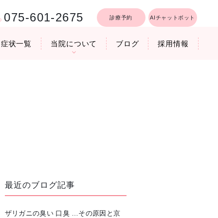
075-601-2675
診療予約
AIチャットボット
症状一覧
当院について
ブログ
採用情報
行うリフトア
療時間
医院機器のご紹介
いびき軽減レーザー治療
最近のブログ記事
ザリガニの臭い 口臭 …その原因と京