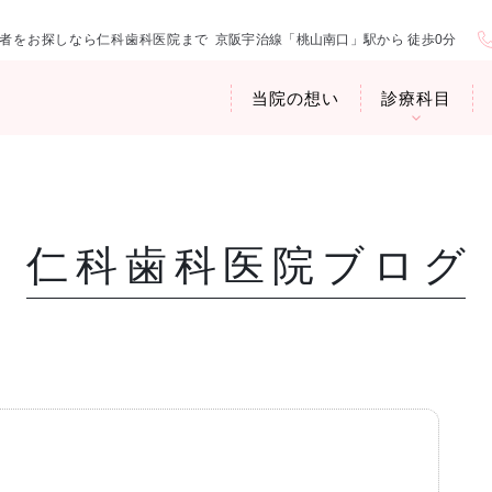
者をお探しなら仁科歯科医院まで
京阪宇治線「桃山南口」駅から 徒歩0分
当院の想い
診療科目
仁科歯科医院ブログ
医院紹介
お口の中から
アクセス・診
臭専門外来〉
歯周病治療
ップ