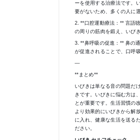
ーを使用する治療法です。
要がないため、多くの人に
2. **口腔運動療法：**
の周りの筋肉を鍛え、いび
3. **鼻呼吸の促進：**
が促進されることで、口呼
—
**まとめ**
いびきは単なる音の問題だ
きです。いびきに悩む方は
とが重要です。生活習慣の
より効果的にいびきから解
に入れ、健康な生活を送る
ださい。
いびき
セルフチェック