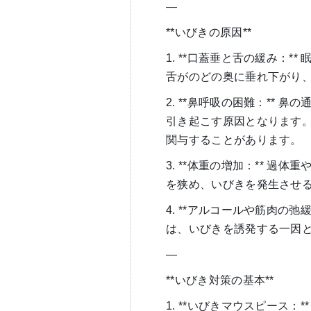
—
**いびきの原因**
1. **口蓋垂と舌の緩み：
舌がのどの奥に垂れ下がり
2. **鼻呼吸の困難：**
引き起こす原因となります
関与することがあります。
3. **体重の増加：** 
を狭め、いびきを発生させ
4. **アルコールや筋肉の
は、いびきを誘発する一因
—
**いびき対策の基本**
1. **いびきマウスピース