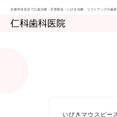
京都市伏見区で口臭治療・舌苔除去・いびき治療、リフトアップの歯医
診療科目
当院について
一覧へ
一覧へ
院長ご挨拶
口臭治療〈口
いびきマウスピー