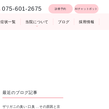
075-601-2675
診療予約
AIチャットボット
症状一覧
当院について
ブログ
採用情報
行うリフトア
療時間
医院機器のご紹介
いびき軽減レーザー治療
最近のブログ記事
ザリガニの臭い 口臭 …その原因と京