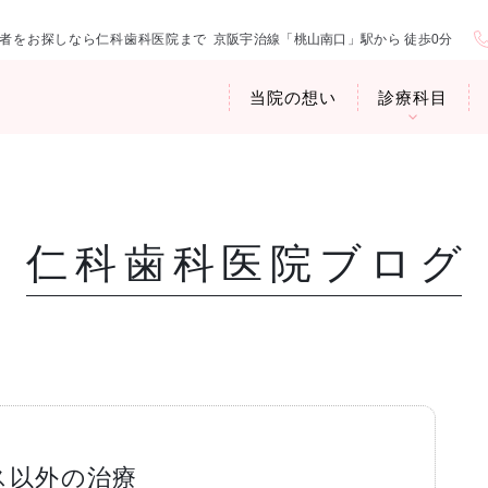
者をお探しなら仁科歯科医院まで
京阪宇治線「桃山南口」駅から 徒歩0分
当院の想い
診療科目
仁科歯科医院ブログ
医院紹介
お口の中から
アクセス・診
臭専門外来〉
歯周病治療
ップ
ス以外の治療