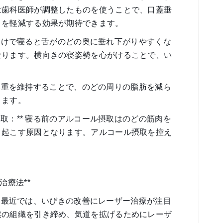
は歯科医師が調整したものを使うことで、口蓋垂
きを軽減する効果が期待できます。
* 仰向けで寝ると舌がのどの奥に垂れ下がりやすくな
なります。横向きの寝姿勢を心がけることで、い
。
適切な体重を維持することで、のどの周りの脂肪を減ら
きます。
な摂取：** 寝る前のアルコール摂取はのどの筋肉を
き起こす原因となります。アルコール摂取を控え
治療法**
：** 最近では、いびきの改善にレーザー治療が注目
喉の組織を引き締め、気道を拡げるためにレーザ