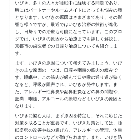
いびき。多くの人々が睡眠中に経験する問題であり、
時にはパートナーやルームメイトにとっても悩みの種
となります。いびきの原因はさまざまであり、その影
響も様々ですが、最近ではいびき治療の技術が進化
し、日帰りでの治療も可能になっています。このブロ
グでは、いびきの原因から治療までを詳しく解説し、
京都市の歯医者での日帰り治療についても紹介しま
す。
まず、いびきの原因について考えてみましょう。いび
きの主な原因の一つは、口腔や咽頭の筋肉の緩みで
す。睡眠中、この筋肉が緩んで口や喉の通り道が狭く
なると、呼吸が阻害され、いびきが発生します。ま
た、アレルギー性鼻炎や副鼻腔炎などの鼻の問題や、
肥満、喫煙、アルコールの摂取などもいびきの原因と
なります。
いびきに悩む人は、まず原因を特定し、それに応じた
対策を取ることが重要です。いびき対策としては、睡
眠姿勢の改善や枕の選び方、アレルギーの管理、体重
のコントロールなどが挙げられます。また、いびき防