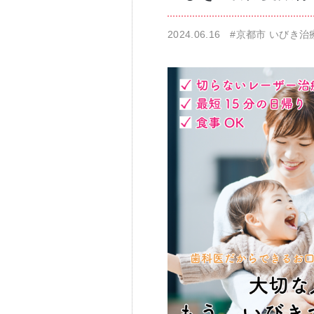
2024.06.16
#京都市 いびき治
仁科歯科医院
舌苔除去治療
無痛治療