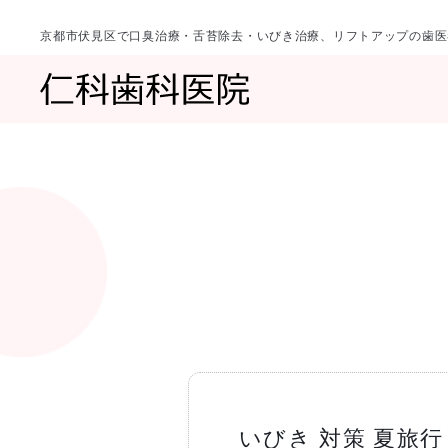
京都市伏見区で口臭治療・舌苔除去・いびき治療、リフトアップの歯医
診療科目
当院について
一覧へ
一覧へ
院長ご挨拶
口臭治療〈口
いびき 対策 夏旅行