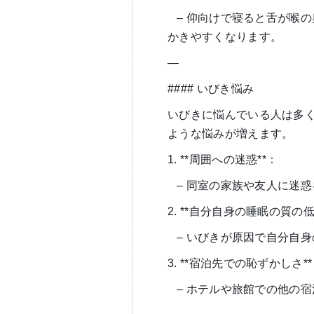
– 仰向けで寝ると舌が喉
かきやすくなります。
—
#### いびき悩み
いびきに悩んでいる人は多
ような悩みが増えます。
1. **周囲への迷惑**：
– 同室の家族や友人に迷
2. **自分自身の睡眠の質の低
– いびきが原因で自分自
3. **宿泊先での恥ずかしさ*
– ホテルや旅館での他の