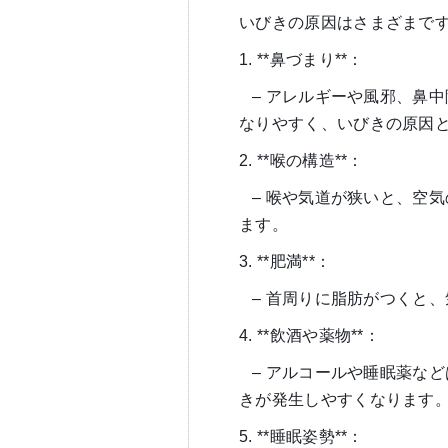
いびきの原因はさまざまで
1. **鼻づまり**：
– アレルギーや風邪、鼻
なりやすく、いびきの原因
2. **喉の構造**：
– 喉や気道が狭いと、空
ます。
3. **肥満**：
– 首周りに脂肪がつくと
4. **飲酒や薬物**：
– アルコールや睡眠薬な
きが発生しやすくなります
5. **睡眠姿勢**：