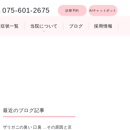
075-601-2675
診療予約
AIチャットボット
症状一覧
当院について
ブログ
採用情報
行うリフトア
療時間
医院機器のご紹介
いびき軽減レーザー治療
最近のブログ記事
ザリガニの臭い 口臭 …その原因と京