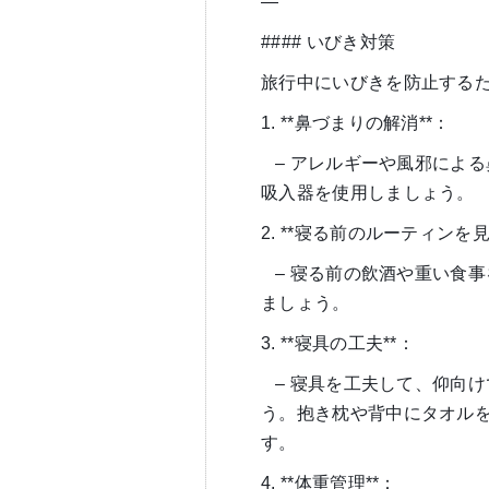
—
#### いびき対策
旅行中にいびきを防止する
1. **鼻づまりの解消**：
– アレルギーや風邪によ
吸入器を使用しましょう。
2. **寝る前のルーティンを見
– 寝る前の飲酒や重い食
ましょう。
3. **寝具の工夫**：
– 寝具を工夫して、仰向
う。抱き枕や背中にタオル
す。
4. **体重管理**：