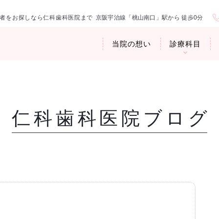
者をお探しなら仁科歯科医院まで
京阪宇治線「桃山南口」駅から 徒歩0分
当院の想い
診療科目
仁科歯科医院ブログ
医院紹介
お口の中から
アクセス・診
臭専門外来〉
歯周病治療
ップ