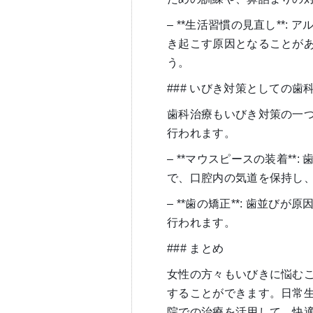
– **生活習慣の見直し**
き起こす原因となることが
う。
### いびき対策としての歯
歯科治療もいびき対策の一
行われます。
– **マウスピースの装着*
で、口腔内の気道を保持し
– **歯の矯正**: 歯並
行われます。
### まとめ
女性の方々もいびきに悩む
することができます。日常
院での治療を活用して、快