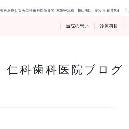
者をお探しなら仁科歯科医院まで
京阪宇治線「桃山南口」駅から 徒歩0分
当院の想い
診療科目
仁科歯科医院ブログ
医院紹介
お口の中から
アクセス・診
臭専門外来〉
歯周病治療
ップ