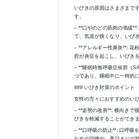
いびきの原因はさまざまで
す。
– **口やのどの筋肉の弛緩
て、気道が狭くなり、いび
– **アレルギー性鼻炎**
腔が炎症を起こし、いびき
– **睡眠時無呼吸症候群（S
つであり、睡眠中に一時的
### いびき対策のポイント
女性の方々におすすめのい
– **姿勢の改善**: 横
びきを軽減することができ
– **口呼吸の防止**: 
ための訓練や、鼻詰まりの