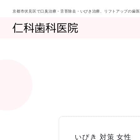
京都市伏見区で口臭治療・舌苔除去・いびき治療、リフトアップの歯医
診療科目
当院について
一覧へ
一覧へ
院長ご挨拶
口臭治療〈口
いびき 対策 女性