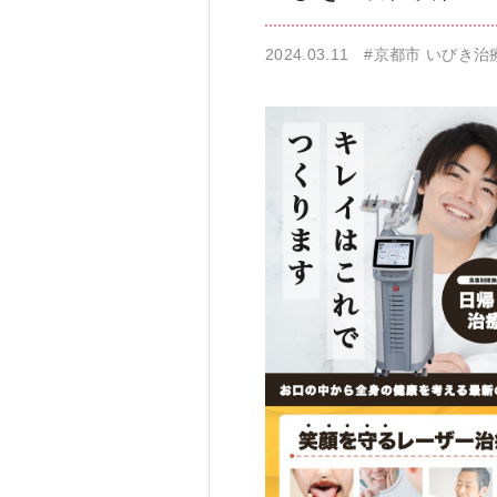
2024.03.11
#京都市 いびき治
仁科歯科医院
舌苔除去治療
無痛治療