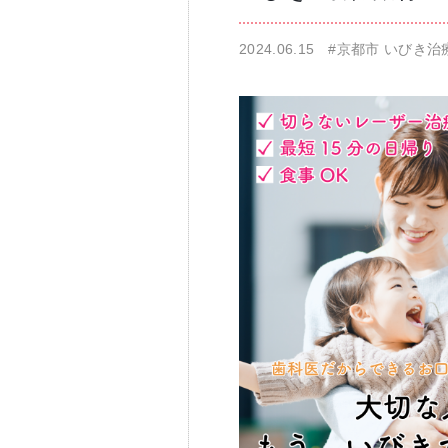
2024.06.15
#京都市 いびき治
仁科歯科医院
舌苔除去治療
無痛治療