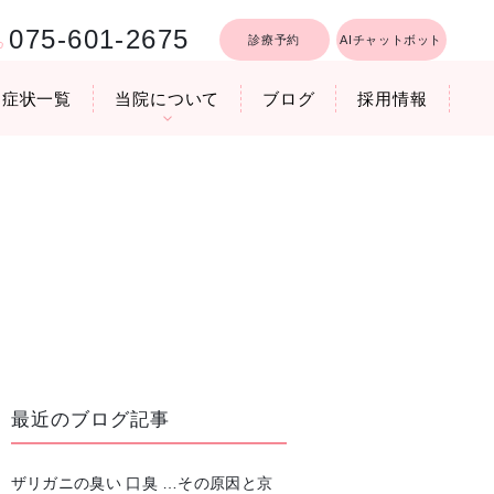
075-601-2675
診療予約
AIチャットボット
症状一覧
当院について
ブログ
採用情報
行うリフトア
療時間
医院機器のご紹介
いびき軽減レーザー治療
最近のブログ記事
ザリガニの臭い 口臭 …その原因と京