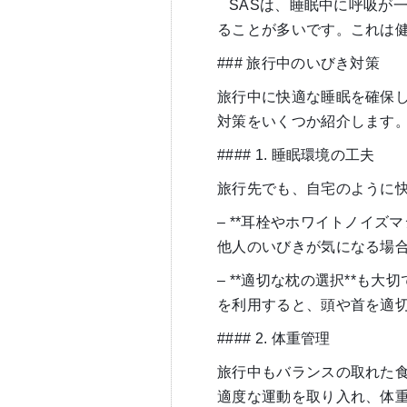
SASは、睡眠中に呼吸が
ることが多いです。これは
### 旅行中のいびき対策
旅行中に快適な睡眠を確保
対策をいくつか紹介します
#### 1. 睡眠環境の工夫
旅行先でも、自宅のように
– **耳栓やホワイトノイズ
他人のいびきが気になる場
– **適切な枕の選択**も
を利用すると、頭や首を適
#### 2. 体重管理
旅行中もバランスの取れた
適度な運動を取り入れ、体