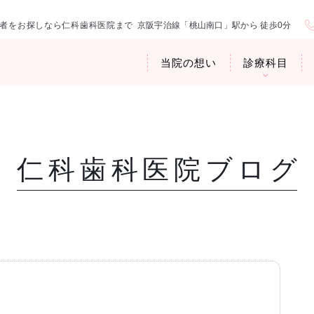
者をお探しなら仁科歯科医院まで
京阪宇治線「桃山南口」駅から 徒歩0分
当院の想い
診療科目
仁科歯科医院ブログ
医院紹介
お口の中から
アクセス・診
臭専門外来〉
歯周病治療
ップ