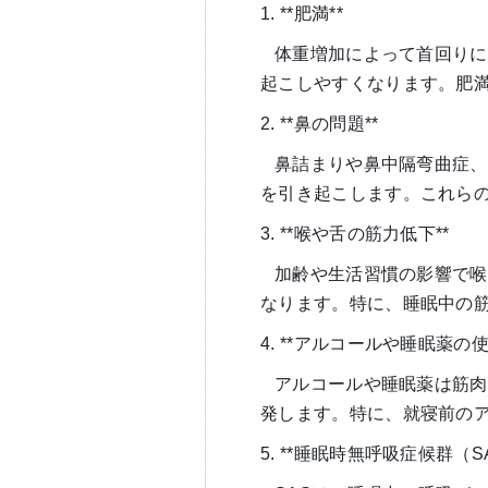
1. **肥満**
体重増加によって首回りに
起こしやすくなります。肥
2. **鼻の問題**
鼻詰まりや鼻中隔弯曲症、
を引き起こします。これら
3. **喉や舌の筋力低下**
加齢や生活習慣の影響で喉
なります。特に、睡眠中の
4. **アルコールや睡眠薬の使
アルコールや睡眠薬は筋肉
発します。特に、就寝前の
5. **睡眠時無呼吸症候群（SA