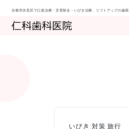
京都市伏見区で口臭治療・舌苔除去・いびき治療、リフトアップの歯医
診療科目
当院について
一覧へ
一覧へ
院長ご挨拶
口臭治療〈口
いびき 対策 旅行