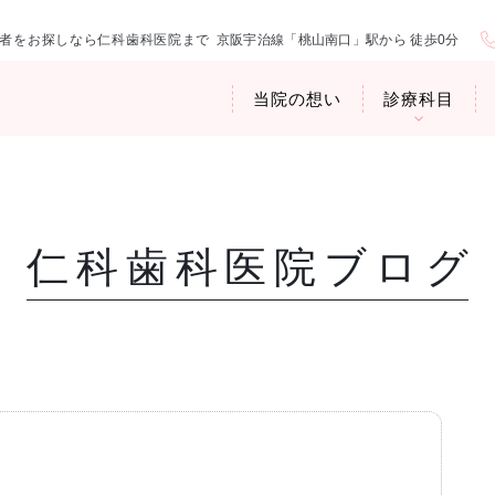
者をお探しなら仁科歯科医院まで
京阪宇治線「桃山南口」駅から 徒歩0分
当院の想い
診療科目
仁科歯科医院ブログ
医院紹介
お口の中から
アクセス・診
臭専門外来〉
歯周病治療
ップ