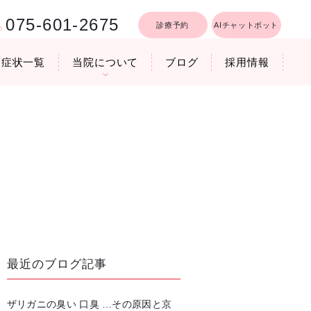
075-601-2675
診療予約
AIチャットボット
症状一覧
当院について
ブログ
採用情報
行うリフトア
療時間
医院機器のご紹介
いびき軽減レーザー治療
最近のブログ記事
ザリガニの臭い 口臭 …その原因と京