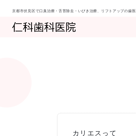
京都市伏見区で口臭治療・舌苔除去・いびき治療、リフトアップの歯医
診療科目
当院について
一覧へ
一覧へ
院長ご挨拶
口臭治療〈口
カリエスって