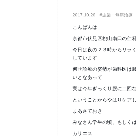
2017.10.26
#虫歯・無痛治療
仁科歯科医院
舌苔除去治療
こんばんは
京都市伏見区桃山南口の仁
今日は夜の２３時からリラ
しています
何せ診療の姿勢が歯科医は
無痛治療
いとなあって
実は今年ぎっくり腰に二回
ということからやはりケア
まあさておき
みなさん学生の頃、もしく
カリエス