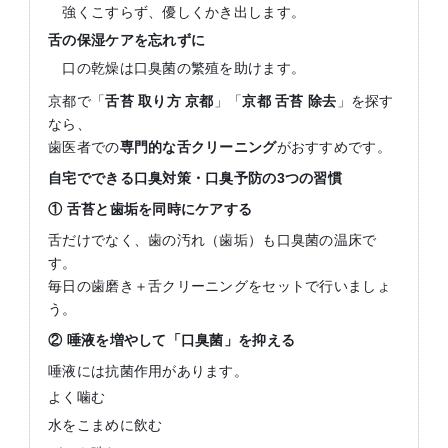
強くこすらず、優しくかき出します。
舌の保湿ケアを忘れずに
口の乾燥は口臭菌の繁殖を助けます。
京都で「
舌苔
取り方
京都
」「
京都
舌苔
除去
」を探す
なら、
歯医者での
専門的な舌クリーニング
がおすすめです。
自宅でできる口臭対策・口臭予防の
3
つの習慣
①
舌苔と歯垢を同時にケアする
舌だけでなく、歯の汚れ（歯垢）も口臭菌の温床で
す。
毎日の歯磨き＋舌クリーニングをセットで行いましょ
う。
②
唾液を増やして「口臭菌」を抑える
唾液には抗菌作用があります。
よく噛む
水をこまめに飲む