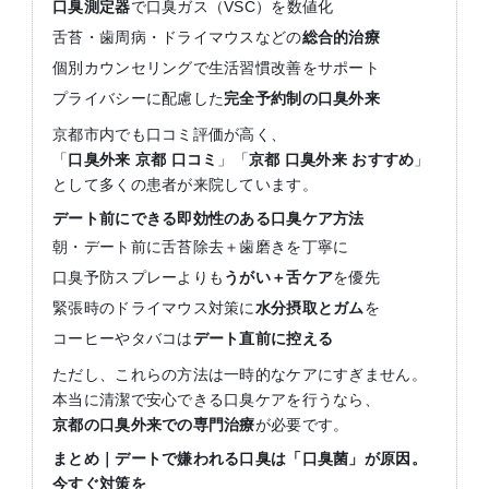
口臭測定器
で口臭ガス（VSC）を数値化
舌苔・歯周病・ドライマウスなどの
総合的治療
個別カウンセリングで生活習慣改善をサポート
プライバシーに配慮した
完全予約制の口臭外来
京都市内でも口コミ評価が高く、
「
口臭外来
京都
口コミ
」「
京都
口臭外来
おすすめ
」
として多くの患者が来院しています。
デート前にできる即効性のある口臭ケア方法
朝・デート前に舌苔除去＋歯磨きを丁寧に
口臭予防スプレーよりも
うがい＋舌ケア
を優先
緊張時のドライマウス対策に
水分摂取とガム
を
コーヒーやタバコは
デート直前に控える
ただし、これらの方法は一時的なケアにすぎません。
本当に清潔で安心できる口臭ケアを行うなら、
京都の口臭外来での専門治療
が必要です。
まとめ｜デートで嫌われる口臭は「口臭菌」が原因。
今すぐ対策を