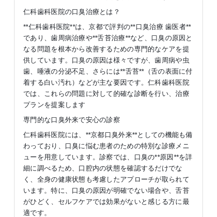
仁科歯科医院の口臭治療とは？
**仁科歯科医院**は、京都で評判の**口臭治療 歯医者**
であり、歯周病治療や**舌苔治療**など、口臭の原因と
なる問題を根本から改善するための専門的なケアを提
供しています。口臭の原因は様々ですが、歯周病や虫
歯、唾液の分泌不足、さらには**舌苔**（舌の表面に付
着する白い汚れ）などが主な要因です。仁科歯科医院
では、これらの問題に対して的確な診断を行い、治療
プランを提案します
専門的な口臭外来で安心の診察
仁科歯科医院には、**京都口臭外来**としての機能も備
わっており、口臭に悩む患者のための特別な診療メニ
ューを用意しています。診察では、口臭の**原因**を詳
細に調べるため、口腔内の状態を確認するだけでな
く、全身の健康状態も考慮したアプローチが取られて
います。特に、口臭の原因が明確でない場合や、舌苔
がひどく、セルフケアでは効果がないと感じる方に最
適です。