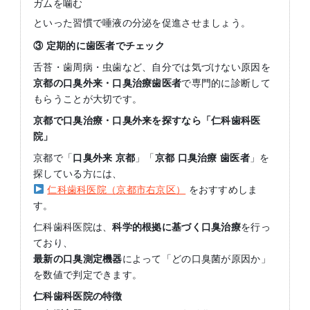
ガムを噛む
といった習慣で唾液の分泌を促進させましょう。
③
定期的に歯医者でチェック
舌苔・歯周病・虫歯など、自分では気づけない原因を
京都の口臭外来・口臭治療歯医者
で専門的に診断して
もらうことが大切です。
京都で口臭治療・口臭外来を探すなら「仁科歯科医
院」
京都で「
口臭外来
京都
」「
京都
口臭治療
歯医者
」を
探している方には、
仁科歯科医院（京都市右京区）
をおすすめしま
す。
仁科歯科医院は、
科学的根拠に基づく口臭治療
を行っ
ており、
最新の口臭測定機器
によって「どの口臭菌が原因か」
を数値で判定できます。
仁科歯科医院の特徴