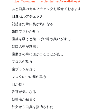
https://www.nishina-dental.net/breath/faqs/
あと口臭のセルフチェックも載せておきます
口臭セルフチェック
朝起きた時口臭が気になる
歯間ブラシが臭う
歯茎を吸うと酸っぱい味や臭いがする
朝口の中が粘着く
歯磨きの時に血が出ることがある
フロスが臭う
歯ブラシが臭う
マスクの中の息が臭う
口が乾く
舌苔が気になる
朝唾液が粘着く
彼女から口臭を指摘された