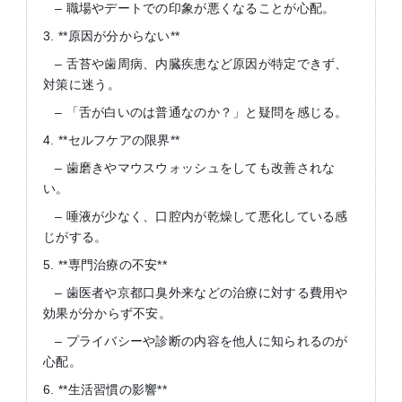
– 職場やデートでの印象が悪くなることが心配。
3. **原因が分からない**
– 舌苔や歯周病、内臓疾患など原因が特定できず、
対策に迷う。
– 「舌が白いのは普通なのか？」と疑問を感じる。
4. **セルフケアの限界**
– 歯磨きやマウスウォッシュをしても改善されな
い。
– 唾液が少なく、口腔内が乾燥して悪化している感
じがする。
5. **専門治療の不安**
– 歯医者や京都口臭外来などの治療に対する費用や
効果が分からず不安。
– プライバシーや診断の内容を他人に知られるのが
心配。
6. **生活習慣の影響**