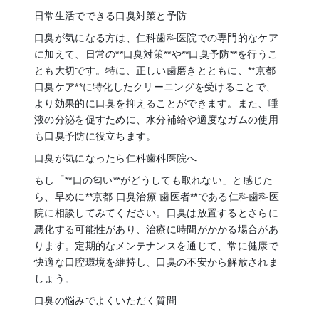
日常生活でできる口臭対策と予防
口臭が気になる方は、仁科歯科医院での専門的なケア
に加えて、日常の**口臭対策**や**口臭予防**を行うこ
とも大切です。特に、正しい歯磨きとともに、**京都
口臭ケア**に特化したクリーニングを受けることで、
より効果的に口臭を抑えることができます。また、唾
液の分泌を促すために、水分補給や適度なガムの使用
も口臭予防に役立ちます。
口臭が気になったら仁科歯科医院へ
もし「**口の匂い**がどうしても取れない」と感じた
ら、早めに**京都 口臭治療 歯医者**である仁科歯科医
院に相談してみてください。口臭は放置するとさらに
悪化する可能性があり、治療に時間がかかる場合があ
ります。定期的なメンテナンスを通じて、常に健康で
快適な口腔環境を維持し、口臭の不安から解放されま
しょう。
口臭の悩みでよくいただく質問