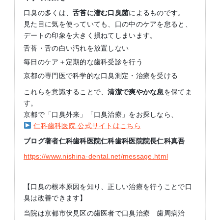
口臭の多くは、
舌苔に潜む口臭菌
によるものです。
見た目に気を使っていても、口の中のケアを怠ると、
デートの印象を大きく損ねてしまいます。
舌苔・舌の白い汚れを放置しない
毎日のケア＋定期的な歯科受診を行う
京都の専門医で科学的な口臭測定・治療を受ける
これらを意識することで、
清潔で爽やかな息
を保てま
す。
京都で「口臭外来」「口臭治療」をお探しなら、
仁科歯科医院 公式サイトはこちら
ブログ著者仁科歯科医院仁科歯科医院院長仁科真吾
https://www.nishina-dental.net/message.html
【口臭の根本原因を知り、正しい治療を行うことで口
臭は改善できます】
当院は京都市伏見区の歯医者で口臭治療 歯周病治