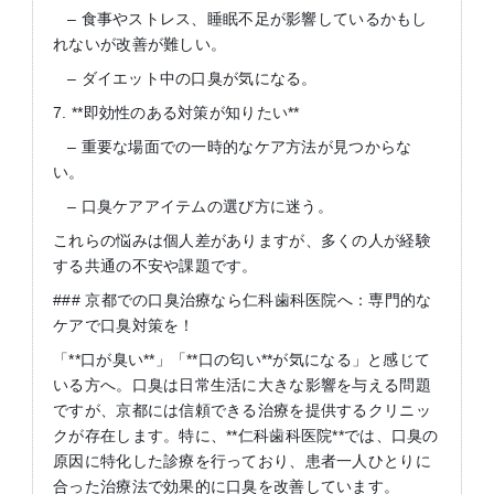
– 食事やストレス、睡眠不足が影響しているかもし
れないが改善が難しい。
– ダイエット中の口臭が気になる。
7. **即効性のある対策が知りたい**
– 重要な場面での一時的なケア方法が見つからな
い。
– 口臭ケアアイテムの選び方に迷う。
これらの悩みは個人差がありますが、多くの人が経験
する共通の不安や課題です。
### 京都での口臭治療なら仁科歯科医院へ：専門的な
ケアで口臭対策を！
「**口が臭い**」「**口の匂い**が気になる」と感じて
いる方へ。口臭は日常生活に大きな影響を与える問題
ですが、京都には信頼できる治療を提供するクリニッ
クが存在します。特に、**仁科歯科医院**では、口臭の
原因に特化した診療を行っており、患者一人ひとりに
合った治療法で効果的に口臭を改善しています。