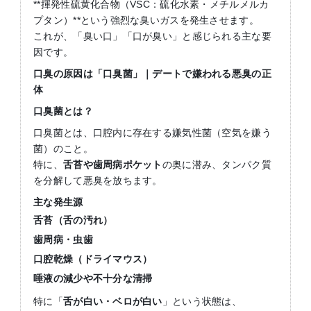
**揮発性硫黄化合物（VSC：硫化水素・メチルメルカ
プタン）**という強烈な臭いガスを発生させます。
これが、「臭い口」「口が臭い」と感じられる主な要
因です。
口臭の原因は「口臭菌」｜デートで嫌われる悪臭の正
体
口臭菌とは？
口臭菌とは、口腔内に存在する嫌気性菌（空気を嫌う
菌）のこと。
特に、
舌苔や歯周病ポケット
の奥に潜み、タンパク質
を分解して悪臭を放ちます。
主な発生源
舌苔（舌の汚れ）
歯周病・虫歯
口腔乾燥（ドライマウス）
唾液の減少や不十分な清掃
特に「
舌が白い・ベロが白い
」という状態は、