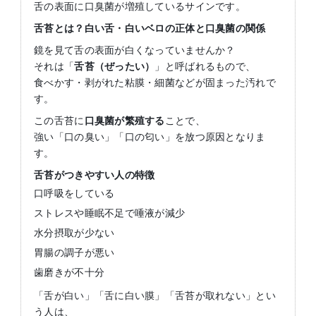
舌の表面に口臭菌が増殖しているサインです。
舌苔とは？白い舌・白いベロの正体と口臭菌の関係
鏡を見て舌の表面が白くなっていませんか？
それは「
舌苔（ぜったい）
」と呼ばれるもので、
食べかす・剥がれた粘膜・細菌などが固まった汚れで
す。
この舌苔に
口臭菌が繁殖する
ことで、
強い「口の臭い」「口の匂い」を放つ原因となりま
す。
舌苔がつきやすい人の特徴
口呼吸をしている
ストレスや睡眠不足で唾液が減少
水分摂取が少ない
胃腸の調子が悪い
歯磨きが不十分
「舌が白い」「舌に白い膜」「舌苔が取れない」とい
う人は、