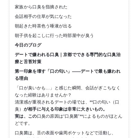
家族から口臭を指摘された
会話相手の仕草が気になった
朝起きた時茶色う唾液が出る
朝子供を起こしに行った時部屋中が臭う
今日のブログ
デートで嫌われる口臭｜京都でできる専門的な口臭治
療と舌苔対策
第一印象を壊す「口の匂い」
——
デートで最も嫌われ
る理由
「口が臭いかも…」と感じた瞬間、会話がぎこちなく
なった経験はありませんか？
清潔感が重視されるデートの場では、**口の匂い（口
臭）
が相手に与える印象は非常に大きいもの。
実は、この
口臭の原因は“口臭菌”**によるものがほとん
どです。
口臭菌は、舌の表面や歯周ポケットなどで活動し、