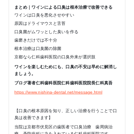
まとめ｜ワインによる口臭は根本治療で改善できる
ワインは口臭を悪化させやすい
原因はドライマウスと舌苔
口臭菌がムワッとした臭いを作る
歯磨きだけでは不十分
根本治療は口臭菌の除菌
京都なら仁科歯科医院の口臭外来が選択肢
ワインを楽しむためにも、口臭の不安は早めに解消し
ましょう。
ブログ著者仁科歯科医院仁科歯科医院院長仁科真吾
https://www.nishina-dental.net/message.html
【口臭の根本原因を知り、正しい治療を行うことで口
臭は改善できます】
当院は京都市伏見区の歯医者で口臭治療 歯周病治
療 予防歯科に力を入れている仁科歯科医院です