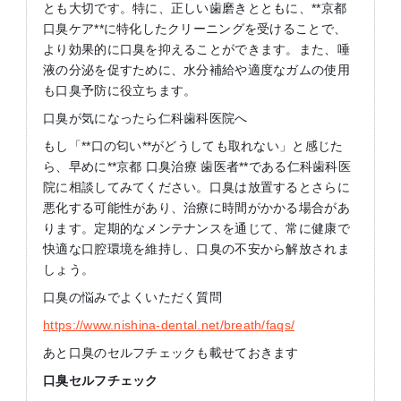
とも大切です。特に、正しい歯磨きとともに、**京都
口臭ケア**に特化したクリーニングを受けることで、
より効果的に口臭を抑えることができます。また、唾
液の分泌を促すために、水分補給や適度なガムの使用
も口臭予防に役立ちます。
口臭が気になったら仁科歯科医院へ
もし「**口の匂い**がどうしても取れない」と感じた
ら、早めに**京都 口臭治療 歯医者**である仁科歯科医
院に相談してみてください。口臭は放置するとさらに
悪化する可能性があり、治療に時間がかかる場合があ
ります。定期的なメンテナンスを通じて、常に健康で
快適な口腔環境を維持し、口臭の不安から解放されま
しょう。
口臭の悩みでよくいただく質問
https://www.nishina-dental.net/breath/faqs/
あと口臭のセルフチェックも載せておきます
口臭セルフチェック