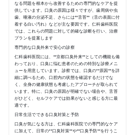
なる問題を根本から改善するための専門的なケアを提
供しています。口臭の原因は様々ですが、歯周病や虫
歯、唾液の分泌不足、さらには**舌苔**（舌の表面に付
着する白い汚れ）などが主な要因です。仁科歯科医院
では、これらの問題に対して的確な診断を行い、治療
プランを提案します
専門的な口臭外来で安心の診察
仁科歯科医院には、**京都口臭外来**としての機能も備
わっており、口臭に悩む患者のための特別な診療メニ
ューを用意しています。診察では、口臭の**原因**を詳
細に調べるため、口腔内の状態を確認するだけでな
く、全身の健康状態も考慮したアプローチが取られて
います。特に、口臭の原因が明確でない場合や、舌苔
がひどく、セルフケアでは効果がないと感じる方に最
適です。
日常生活でできる口臭対策と予防
口臭が気になる方は、仁科歯科医院での専門的なケア
に加えて、日常の**口臭対策**や**口臭予防**を行うこ