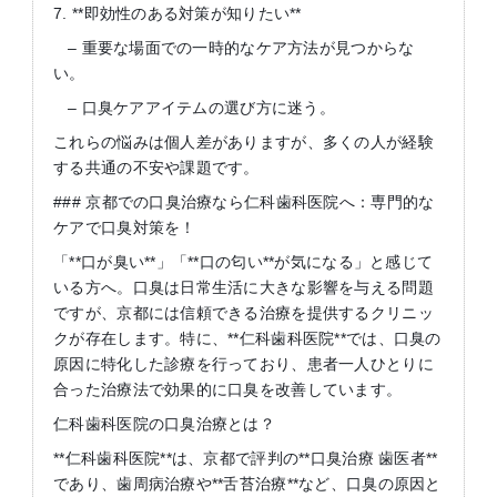
7. **即効性のある対策が知りたい**
– 重要な場面での一時的なケア方法が見つからな
い。
– 口臭ケアアイテムの選び方に迷う。
これらの悩みは個人差がありますが、多くの人が経験
する共通の不安や課題です。
### 京都での口臭治療なら仁科歯科医院へ：専門的な
ケアで口臭対策を！
「**口が臭い**」「**口の匂い**が気になる」と感じて
いる方へ。口臭は日常生活に大きな影響を与える問題
ですが、京都には信頼できる治療を提供するクリニッ
クが存在します。特に、**仁科歯科医院**では、口臭の
原因に特化した診療を行っており、患者一人ひとりに
合った治療法で効果的に口臭を改善しています。
仁科歯科医院の口臭治療とは？
**仁科歯科医院**は、京都で評判の**口臭治療 歯医者**
であり、歯周病治療や**舌苔治療**など、口臭の原因と