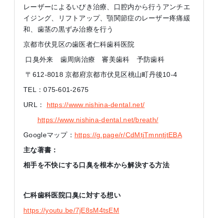
レーザーによるいびき治療、口腔内から行うアンチエ
イジング、リフトアップ、顎関節症のレーザー疼痛緩
和、歯茎の黒ずみ治療を行う
京都市伏見区の歯医者仁科歯科医院
口臭外来 歯周病治療 審美歯科 予防歯科
〒612-8018 京都府京都市伏見区桃山町丹後10-4
TEL：075-601-2675
URL：
https://www.nishina-dental.net/
https://www.nishina-dental.net/breath/
Googleマップ：
https://g.page/r/CdMtjTmnntjtEBA
主な著書：
相手を不快にする口臭を根本から解決する方法
仁科歯科医院口臭に対する想い
https://youtu.be/7jE8sM4tsEM