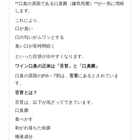
**口臭の原因である口臭菌（嫌気性菌）**が一気に増殖
します。
これにより、
口が臭い
口の匂いがムワッとする
臭い口が長時間続く
といった症状が出やすくなります。
ワイン口臭の正体は「舌苔」と「口臭菌」
口臭の原因の約6～7割は、
舌苔
にあるとされていま
す。
舌苔とは？
舌苔は、以下が混ざってできています。
口臭菌
食べかす
剥がれ落ちた粘膜
唾液成分