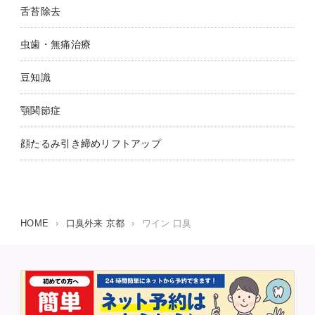
舌苔除去
虫歯・無痛治療
豆知識
顎関節症
顔たるみ引き締めリフトアップ
HOME
›
口臭外来 京都
›
ワイン 口臭