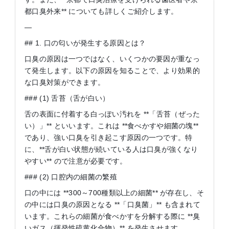
都口臭外来** についても詳しくご紹介します。
—
## 1. 口の匂いが発生する原因とは？
口臭の原因は一つではなく、いくつかの要因が重なっ
て発生します。以下の原因を知ることで、より効果的
な口臭対策ができます。
### (1) 舌苔（舌が白い）
舌の表面に付着する白っぽい汚れを **「舌苔（ぜった
い）」** といいます。これは **食べかすや細菌の塊**
であり、強い口臭を引き起こす原因の一つです。特
に、**舌が白い状態が続いている人は口臭が強くなり
やすい** ので注意が必要です。
### (2) 口腔内の細菌の繁殖
口の中には **300～700種類以上の細菌** が存在し、そ
の中には口臭の原因となる **「口臭菌」** も含まれて
います。これらの細菌が食べかすを分解する際に **臭
いガス（揮発性硫黄化合物）** を発生させます。