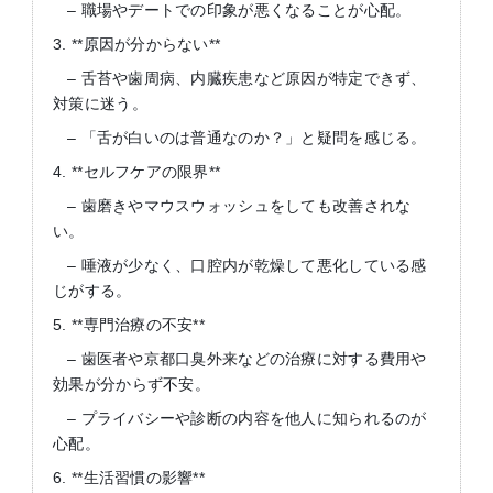
– 職場やデートでの印象が悪くなることが心配。
3. **原因が分からない**
– 舌苔や歯周病、内臓疾患など原因が特定できず、
対策に迷う。
– 「舌が白いのは普通なのか？」と疑問を感じる。
4. **セルフケアの限界**
– 歯磨きやマウスウォッシュをしても改善されな
い。
– 唾液が少なく、口腔内が乾燥して悪化している感
じがする。
5. **専門治療の不安**
– 歯医者や京都口臭外来などの治療に対する費用や
効果が分からず不安。
– プライバシーや診断の内容を他人に知られるのが
心配。
6. **生活習慣の影響**