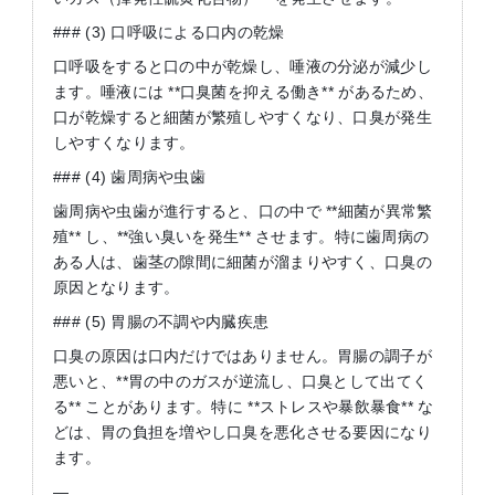
### (3) 口呼吸による口内の乾燥
口呼吸をすると口の中が乾燥し、唾液の分泌が減少し
ます。唾液には **口臭菌を抑える働き** があるため、
口が乾燥すると細菌が繁殖しやすくなり、口臭が発生
しやすくなります。
### (4) 歯周病や虫歯
歯周病や虫歯が進行すると、口の中で **細菌が異常繁
殖** し、**強い臭いを発生** させます。特に歯周病の
ある人は、歯茎の隙間に細菌が溜まりやすく、口臭の
原因となります。
### (5) 胃腸の不調や内臓疾患
口臭の原因は口内だけではありません。胃腸の調子が
悪いと、**胃の中のガスが逆流し、口臭として出てく
る** ことがあります。特に **ストレスや暴飲暴食** な
どは、胃の負担を増やし口臭を悪化させる要因になり
ます。
—