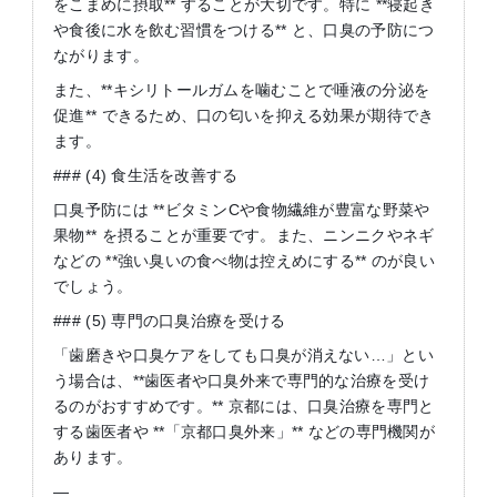
をこまめに摂取** することが大切です。特に **寝起き
や食後に水を飲む習慣をつける** と、口臭の予防につ
ながります。
また、**キシリトールガムを噛むことで唾液の分泌を
促進** できるため、口の匂いを抑える効果が期待でき
ます。
### (4) 食生活を改善する
口臭予防には **ビタミンCや食物繊維が豊富な野菜や
果物** を摂ることが重要です。また、ニンニクやネギ
などの **強い臭いの食べ物は控えめにする** のが良い
でしょう。
### (5) 専門の口臭治療を受ける
「歯磨きや口臭ケアをしても口臭が消えない…」とい
う場合は、**歯医者や口臭外来で専門的な治療を受け
るのがおすすめです。** 京都には、口臭治療を専門と
する歯医者や **「京都口臭外来」** などの専門機関が
あります。
—