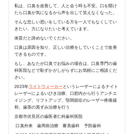
私は、口臭を改善して、人と会う時も不安。口を開け
たら口臭が気になるから声を出して笑えなくなった。
そんな悲しい思いをしている方を一人でもなくしてい
きたい、力になりたいと考えています。
体質だと諦めないでください。
口臭は原因を知り、正しい治療をしていくことで改善
できるものです。
もし、あなたが口臭でお悩みの場合は、口臭専門の歯
科医院などで恥ずかがしがらずにお気軽にご相談くだ
さい。
2023年
ライトウォーカー
というレーザーによるナイト
レーザーによるいびき治療、口腔内から行うアンチエ
イジング、リフトアップ、顎関節症のレーザー疼痛緩
和、歯茎の黒ずみ治療を行う
京都市伏見区の歯医者仁科歯科医院
口臭外来 歯周病治療 審美歯科 予防歯科