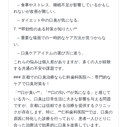
– 食事やストレス、睡眠不足が影響しているかもし
れないが改善が難しい。
– ダイエット中の口臭が気になる。
7. **即効性のある対策が知りたい**
– 重要な場面での一時的なケア方法が見つからな
い。
– 口臭ケアアイテムの選び方に迷う。
これらの悩みは個人差がありますが、多くの人が経験
する共通の不安や課題です。
### 京都での口臭治療なら仁科歯科医院へ：専門的な
ケアで口臭対策を！
「**口が臭い**」「**口の匂い**が気になる」と感じて
いる方へ。口臭は日常生活に大きな影響を与える問題
ですが、京都には信頼できる治療を提供するクリニッ
クが存在します。特に、**仁科歯科医院**では、口臭の
原因に特化した診療を行っており、患者一人ひとりに
合った治療法で効果的に口臭を改善しています。