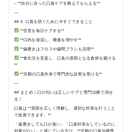
– **自分に合った口臭ケアを教えてもらえる**
—
## 4. 口臭を防ぐために今すぐできること
**舌苔を毎日ケアする**
**口内を保湿し、唾液を増やす**
**歯磨きはフロスや歯間ブラシも活用**
**食生活を見直し、口臭の原因となる食材を避ける
**
**京都の口臭外来で専門的な診察を受ける**
—
## まとめ｜口の匂いは正しいケアと専門治療で消せ
る！
口臭は **原因を正しく理解し、適切な対策を行うこと
で改善できます。**
「歯磨きしても口が臭い」「口臭対策をしているのに
効果がない」と感じている方は、**京都の口臭治療専