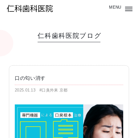
仁科歯科医院ブログ
口の匂い消す
2025.01.13
#口臭外来 京都