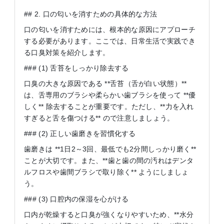
## 2. 口の匂いを消すための具体的な方法
口の匂いを消すためには、根本的な原因にアプローチ
する必要があります。ここでは、日常生活で実践でき
る口臭対策を紹介します。
### (1) 舌苔をしっかり除去する
口臭の大きな原因である **舌苔（舌が白い状態）**
は、舌専用のブラシや柔らかい歯ブラシを使って **優
しく** 除去することが重要です。ただし、**力を入れ
すぎると舌を傷つける** ので注意しましょう。
### (2) 正しい歯磨きを習慣化する
歯磨きは **1日2～3回、最低でも2分間しっかり磨く**
ことが大切です。また、**歯と歯の間の汚れはデンタ
ルフロスや歯間ブラシで取り除く** ようにしましょ
う。
### (3) 口腔内の保湿を心がける
口内が乾燥すると口臭が強くなりやすいため、**水分