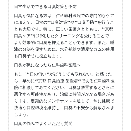
日常生活でできる口臭対策と予防
口臭が気になる方は、仁科歯科医院での専門的なケア
に加えて、日常の**口臭対策**や**口臭予防**を行うこ
とも大切です。特に、正しい歯磨きとともに、**京都
口臭ケア**に特化したクリーニングを受けることで、
より効果的に口臭を抑えることができます。また、唾
液の分泌を促すために、水分補給や適度なガムの使用
も口臭予防に役立ちます。
口臭が気になったら仁科歯科医院へ
もし「**口の匂い**がどうしても取れない」と感じた
ら、早めに**京都 口臭治療 歯医者**である仁科歯科医
院に相談してみてください。口臭は放置するとさらに
悪化する可能性があり、治療に時間がかかる場合があ
ります。定期的なメンテナンスを通じて、常に健康で
快適な口腔環境を維持し、口臭の不安から解放されま
しょう。
口臭の悩みでよくいただく質問