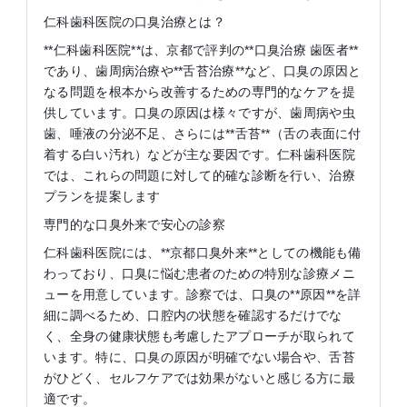
仁科歯科医院の口臭治療とは？
**仁科歯科医院**は、京都で評判の**口臭治療 歯医者**
であり、歯周病治療や**舌苔治療**など、口臭の原因と
なる問題を根本から改善するための専門的なケアを提
供しています。口臭の原因は様々ですが、歯周病や虫
歯、唾液の分泌不足、さらには**舌苔**（舌の表面に付
着する白い汚れ）などが主な要因です。仁科歯科医院
では、これらの問題に対して的確な診断を行い、治療
プランを提案します
専門的な口臭外来で安心の診察
仁科歯科医院には、**京都口臭外来**としての機能も備
わっており、口臭に悩む患者のための特別な診療メニ
ューを用意しています。診察では、口臭の**原因**を詳
細に調べるため、口腔内の状態を確認するだけでな
く、全身の健康状態も考慮したアプローチが取られて
います。特に、口臭の原因が明確でない場合や、舌苔
がひどく、セルフケアでは効果がないと感じる方に最
適です。