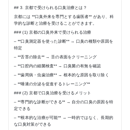
## 3. 京都で受けられる口臭治療とは？
京都には **口臭外来を専門とする歯医者** があり、科
学的な診断と治療を受けることができます。
### (1) 京都の口臭外来で受けられる治療
– **口臭測定器を使った診断** → 口臭の種類や原因を
特定
– **舌苔の除去** → 舌の表面をクリーニング
– **口腔内の細菌検査** → 口臭菌の有無を確認
– **歯周病・虫歯治療** → 根本的な原因を取り除く
– **唾液の分泌を促進するトレーニング**
### (2) 京都で口臭治療を受けるメリット
– **専門的な診断ができる** → 自分の口臭の原因を特
定できる
– **根本的な治療が可能** → 一時的ではなく、長期的
な口臭対策ができる