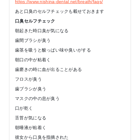
https://www.nishina-dental.net/breath/faqs/
あと口臭のセルフチェックも載せておきます
口臭セルフチェック
朝起きた時口臭が気になる
歯間ブラシが臭う
歯茎を吸うと酸っぱい味や臭いがする
朝口の中が粘着く
歯磨きの時に血が出ることがある
フロスが臭う
歯ブラシが臭う
マスクの中の息が臭う
口が乾く
舌苔が気になる
朝唾液が粘着く
彼女から口臭を指摘された