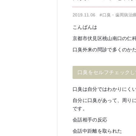
2019.11.06
#口臭・歯周病治
仁科歯科医院
舌苔除去治療
こんばんは
京都市伏見区桃山南口の仁
口臭外来の問診で多くのか
口臭をセルフチェックし
無痛治療
口臭は自分ではわかりにく
自分に口臭があって、周り
です。
会話相手の反応
会話中距離を取られた