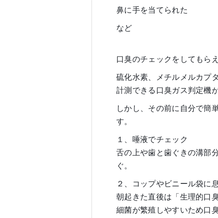
鼻に手を当てられた
など
口臭のチェックをしてもら
硫化水素、メチルメルカプ
計測できる口臭ガス判定機
しかし、その前に自分で簡
す。
１、唾液でチェック
舌の上や歯と歯ぐきの溝部
ぐ。
２、コップやビニール袋に
朝起きた直後は「生理的口
細菌が繁殖しやすいため口