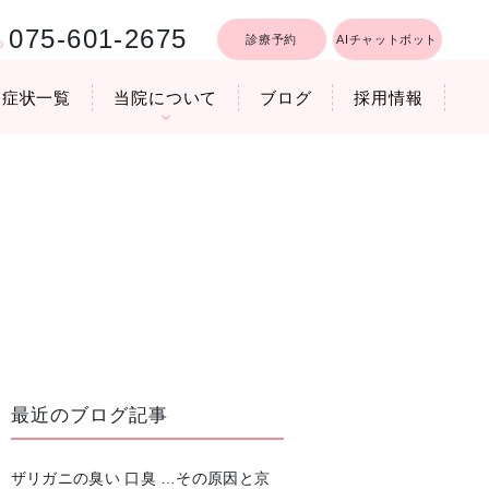
075-601-2675
診療予約
AIチャットボット
症状一覧
当院について
ブログ
採用情報
行うリフトア
療時間
医院機器のご紹介
いびき軽減レーザー治療
最近のブログ記事
ザリガニの臭い 口臭 …その原因と京