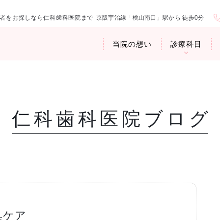
者をお探しなら仁科歯科医院まで
京阪宇治線「桃山南口」駅から 徒歩0分
当院の想い
診療科目
仁科歯科医院ブログ
医院紹介
お口の中から
アクセス・診
臭専門外来〉
歯周病治療
ップ
臭ケア