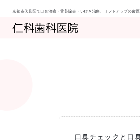
京都市伏見区で口臭治療・舌苔除去・いびき治療、リフトアップの歯医
診療科目
当院について
一覧へ
一覧へ
院長ご挨拶
口臭治療〈口
口臭チェックと口