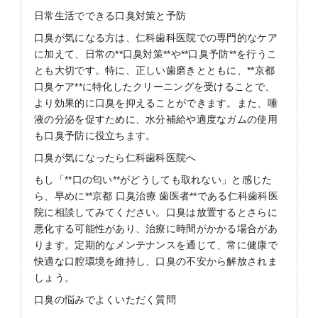
日常生活でできる口臭対策と予防
口臭が気になる方は、仁科歯科医院での専門的なケア
に加えて、日常の**口臭対策**や**口臭予防**を行うこ
とも大切です。特に、正しい歯磨きとともに、**京都
口臭ケア**に特化したクリーニングを受けることで、
より効果的に口臭を抑えることができます。また、唾
液の分泌を促すために、水分補給や適度なガムの使用
も口臭予防に役立ちます。
口臭が気になったら仁科歯科医院へ
もし「**口の匂い**がどうしても取れない」と感じた
ら、早めに**京都 口臭治療 歯医者**である仁科歯科医
院に相談してみてください。口臭は放置するとさらに
悪化する可能性があり、治療に時間がかかる場合があ
ります。定期的なメンテナンスを通じて、常に健康で
快適な口腔環境を維持し、口臭の不安から解放されま
しょう。
口臭の悩みでよくいただく質問