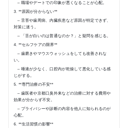
– 職場やデートでの印象が悪くなることが心配。
3. **原因が分からない**
– 舌苔や歯周病、内臓疾患など原因が特定できず、
対策に迷う。
– 「舌が白いのは普通なのか？」と疑問を感じる。
4. **セルフケアの限界**
– 歯磨きやマウスウォッシュをしても改善されな
い。
– 唾液が少なく、口腔内が乾燥して悪化している感
じがする。
5. **専門治療の不安**
– 歯医者や京都口臭外来などの治療に対する費用や
効果が分からず不安。
– プライバシーや診断の内容を他人に知られるのが
心配。
6. **生活習慣の影響**