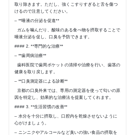
取り除きます。ただし、強くこすりすぎると舌を傷つ
けるので注意してください。
– **唾液の分泌を促進**
ガムを噛んだり、酸味のある食べ物を摂取することで
唾液分泌を促し、口臭を予防できます。
#### 2. **専門的な治療**
– **歯周病治療**
歯科医院で歯周ポケットの清掃や治療を行い、歯茎の
健康を取り戻します。
– **口臭測定器による診断**
京都の口臭外来では、専用の測定器を使って匂いの原
因を特定し、効果的な治療法を提案してくれます。
#### 3. **生活習慣の改善**
– 水分を十分に摂取し、口腔内を乾燥させないように
心がけましょう。
– ニンニクやアルコールなど臭いの強い食品の摂取を