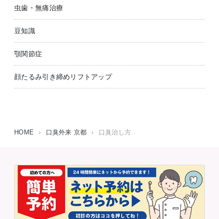
虫歯・無痛治療
豆知識
顎関節症
顔たるみ引き締めリフトアップ
HOME
›
口臭外来 京都
›
口臭治し方