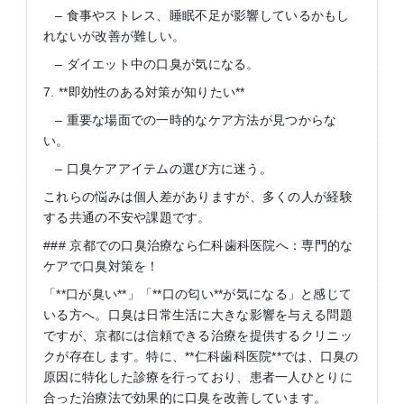
– 食事やストレス、睡眠不足が影響しているかもし
れないが改善が難しい。
– ダイエット中の口臭が気になる。
7. **即効性のある対策が知りたい**
– 重要な場面での一時的なケア方法が見つからな
い。
– 口臭ケアアイテムの選び方に迷う。
これらの悩みは個人差がありますが、多くの人が経験
する共通の不安や課題です。
### 京都での口臭治療なら仁科歯科医院へ：専門的な
ケアで口臭対策を！
「**口が臭い**」「**口の匂い**が気になる」と感じて
いる方へ。口臭は日常生活に大きな影響を与える問題
ですが、京都には信頼できる治療を提供するクリニッ
クが存在します。特に、**仁科歯科医院**では、口臭の
原因に特化した診療を行っており、患者一人ひとりに
合った治療法で効果的に口臭を改善しています。