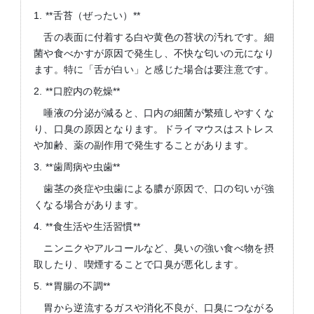
1. **舌苔（ぜったい）**
舌の表面に付着する白や黄色の苔状の汚れです。細
菌や食べかすが原因で発生し、不快な匂いの元になり
ます。特に「舌が白い」と感じた場合は要注意です。
2. **口腔内の乾燥**
唾液の分泌が減ると、口内の細菌が繁殖しやすくな
り、口臭の原因となります。ドライマウスはストレス
や加齢、薬の副作用で発生することがあります。
3. **歯周病や虫歯**
歯茎の炎症や虫歯による膿が原因で、口の匂いが強
くなる場合があります。
4. **食生活や生活習慣**
ニンニクやアルコールなど、臭いの強い食べ物を摂
取したり、喫煙することで口臭が悪化します。
5. **胃腸の不調**
胃から逆流するガスや消化不良が、口臭につながる