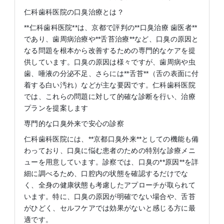
仁科歯科医院の口臭治療とは？
**仁科歯科医院**は、京都で評判の**口臭治療 歯医者**
であり、歯周病治療や**舌苔治療**など、口臭の原因と
なる問題を根本から改善するための専門的なケアを提
供しています。口臭の原因は様々ですが、歯周病や虫
歯、唾液の分泌不足、さらには**舌苔**（舌の表面に付
着する白い汚れ）などが主な要因です。仁科歯科医院
では、これらの問題に対して的確な診断を行い、治療
プランを提案します
専門的な口臭外来で安心の診察
仁科歯科医院には、**京都口臭外来**としての機能も備
わっており、口臭に悩む患者のための特別な診療メニ
ューを用意しています。診察では、口臭の**原因**を詳
細に調べるため、口腔内の状態を確認するだけでな
く、全身の健康状態も考慮したアプローチが取られて
います。特に、口臭の原因が明確でない場合や、舌苔
がひどく、セルフケアでは効果がないと感じる方に最
適です。