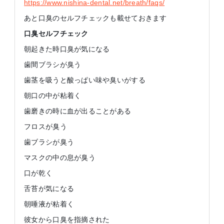
https://www.nishina-dental.net/breath/faqs/
あと口臭のセルフチェックも載せておきます
口臭セルフチェック
朝起きた時口臭が気になる
歯間ブラシが臭う
歯茎を吸うと酸っぱい味や臭いがする
朝口の中が粘着く
歯磨きの時に血が出ることがある
フロスが臭う
歯ブラシが臭う
マスクの中の息が臭う
口が乾く
舌苔が気になる
朝唾液が粘着く
彼女から口臭を指摘された