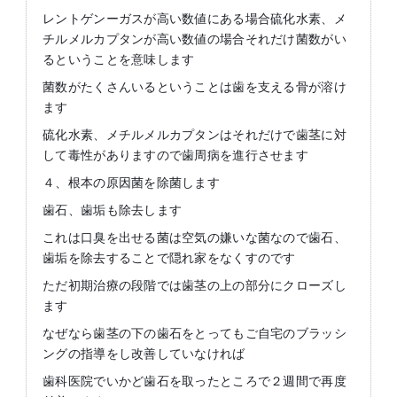
レントゲンーガスが高い数値にある場合硫化水素、メ
チルメルカプタンが高い数値の場合それだけ菌数がい
るということを意味します
菌数がたくさんいるということは歯を支える骨が溶け
ます
硫化水素、メチルメルカプタンはそれだけで歯茎に対
して毒性がありますので歯周病を進行させます
４、根本の原因菌を除菌します
歯石、歯垢も除去します
これは口臭を出せる菌は空気の嫌いな菌なので歯石、
歯垢を除去することで隠れ家をなくすのです
ただ初期治療の段階では歯茎の上の部分にクローズし
ます
なぜなら歯茎の下の歯石をとってもご自宅のブラッシ
ングの指導をし改善していなければ
歯科医院でいかど歯石を取ったところで２週間で再度