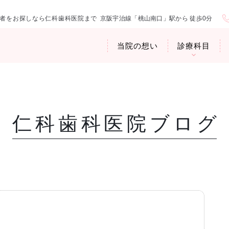
者をお探しなら仁科歯科医院まで
京阪宇治線「桃山南口」駅から 徒歩0分
当院の想い
診療科目
仁科歯科医院ブログ
医院紹介
お口の中から
アクセス・診
臭専門外来〉
歯周病治療
ップ