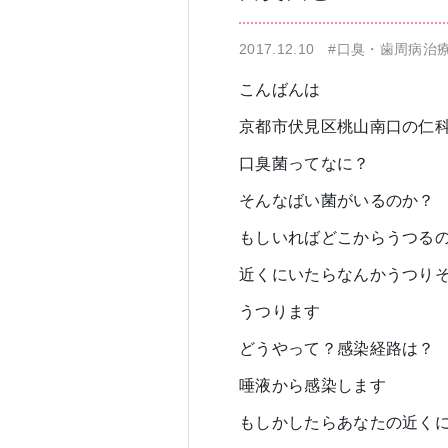
2017.12.10
#口臭・歯周病治
仁科歯科医院
舌苔除去治療
こんばんは
京都市伏見区桃山南口の仁
口臭菌ってなに？
そんなばい菌がいるのか？
もしいればどこからうつる
無痛治療
近くにいたらなんかうつりそ
うつります
どうやって？感染経路は？
唾液から感染します
もしかしたらあなたの近く