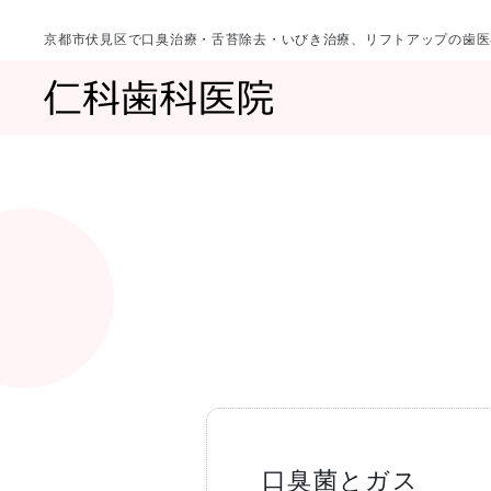
京都市伏見区で口臭治療・舌苔除去・いびき治療、リフトアップの歯医
診療科目
当院について
一覧へ
一覧へ
院長ご挨拶
口臭治療〈口
口臭菌とガス