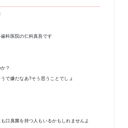
療
ブログ
審美歯科
一般歯科・小
科歯科医院の仁科真吾です
のか？
高齢者歯科・入れ歯
うで嫌だなあ?そう思うことでしょ
にも口臭菌を持つ人もいるかもしれませんよ