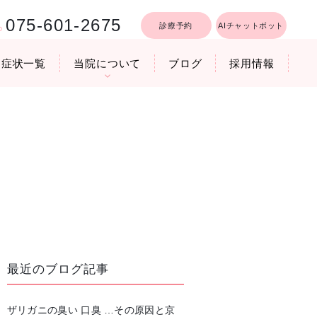
075-601-2675
診療予約
AIチャットボット
症状一覧
当院について
ブログ
採用情報
行うリフトア
療時間
医院機器のご紹介
いびき軽減レーザー治療
最近のブログ記事
ザリガニの臭い 口臭 …その原因と京