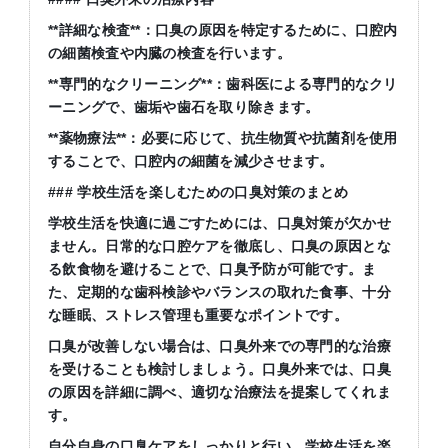
**詳細な検査**：口臭の原因を特定するために、口腔内
の細菌検査や内臓の検査を行います。
**専門的なクリーニング**：歯科医による専門的なクリ
ーニングで、歯垢や歯石を取り除きます。
**薬物療法**：必要に応じて、抗生物質や抗菌剤を使用
することで、口腔内の細菌を減少させます。
### 学校生活を楽しむための口臭対策のまとめ
学校生活を快適に過ごすためには、口臭対策が欠かせ
ません。日常的な口腔ケアを徹底し、口臭の原因とな
る飲食物を避けることで、口臭予防が可能です。ま
た、定期的な歯科検診やバランスの取れた食事、十分
な睡眠、ストレス管理も重要なポイントです。
口臭が改善しない場合は、口臭外来での専門的な治療
を受けることも検討しましょう。口臭外来では、口臭
の原因を詳細に調べ、適切な治療法を提案してくれま
す。
自分自身の口臭ケアをしっかりと行い、学校生活を楽