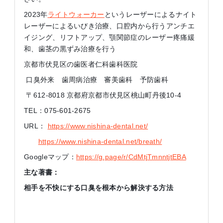
2023年
ライトウォーカー
というレーザーによるナイト
レーザーによるいびき治療、口腔内から行うアンチエ
イジング、リフトアップ、顎関節症のレーザー疼痛緩
和、歯茎の黒ずみ治療を行う
京都市伏見区の歯医者仁科歯科医院
口臭外来 歯周病治療 審美歯科 予防歯科
〒612-8018 京都府京都市伏見区桃山町丹後10-4
TEL：075-601-2675
URL：
https://www.nishina-dental.net/
https://www.nishina-dental.net/breath/
Googleマップ：
https://g.page/r/CdMtjTmnntjtEBA
主な著書：
相手を不快にする口臭を根本から解決する方法