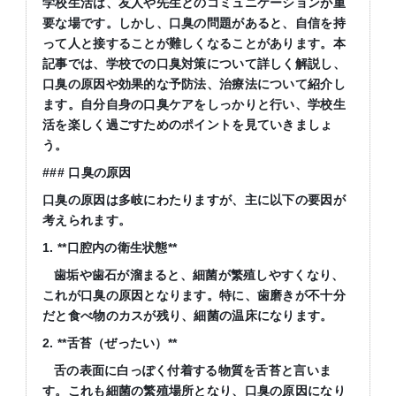
学校生活は、友人や先生とのコミュニケーションが重
要な場です。しかし、口臭の問題があると、自信を持
って人と接することが難しくなることがあります。本
記事では、学校での口臭対策について詳しく解説し、
口臭の原因や効果的な予防法、治療法について紹介し
ます。自分自身の口臭ケアをしっかりと行い、学校生
活を楽しく過ごすためのポイントを見ていきましょ
う。
### 口臭の原因
口臭の原因は多岐にわたりますが、主に以下の要因が
考えられます。
1. **口腔内の衛生状態**
歯垢や歯石が溜まると、細菌が繁殖しやすくなり、
これが口臭の原因となります。特に、歯磨きが不十分
だと食べ物のカスが残り、細菌の温床になります。
2. **舌苔（ぜったい）**
舌の表面に白っぽく付着する物質を舌苔と言いま
す。これも細菌の繁殖場所となり、口臭の原因になり