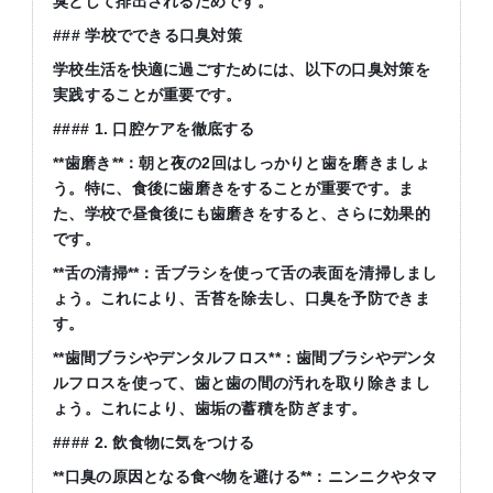
臭として排出されるためです。
### 学校でできる口臭対策
学校生活を快適に過ごすためには、以下の口臭対策を
実践することが重要です。
#### 1. 口腔ケアを徹底する
**歯磨き**：朝と夜の2回はしっかりと歯を磨きましょ
う。特に、食後に歯磨きをすることが重要です。ま
た、学校で昼食後にも歯磨きをすると、さらに効果的
です。
**舌の清掃**：舌ブラシを使って舌の表面を清掃しまし
ょう。これにより、舌苔を除去し、口臭を予防できま
す。
**歯間ブラシやデンタルフロス**：歯間ブラシやデンタ
ルフロスを使って、歯と歯の間の汚れを取り除きまし
ょう。これにより、歯垢の蓄積を防ぎます。
#### 2. 飲食物に気をつける
**口臭の原因となる食べ物を避ける**：ニンニクやタマ