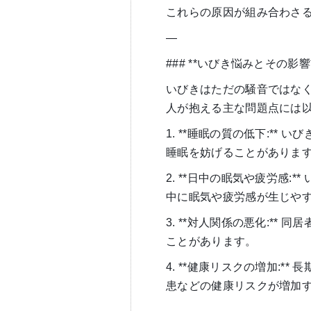
これらの原因が組み合わさ
—
### **いびき悩みとその影響*
いびきはただの騒音ではな
人が抱える主な問題点には
1. **睡眠の質の低下:*
睡眠を妨げることがありま
2. **日中の眠気や疲労感
中に眠気や疲労感が生じや
3. **対人関係の悪化:*
ことがあります。
4. **健康リスクの増加:
患などの健康リスクが増加