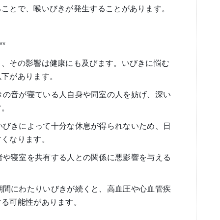
ることで、喉いびきが発生することがあります。
*
く、その影響は健康にも及びます。いびきに悩む
以下があります。
* いびきの音が寝ている人自身や同室の人を妨げ、深い
す。
:** いびきによって十分な休息が得られないため、日
すくなります。
* 同居者や寝室を共有する人との関係に悪影響を与える
** 長期間にわたりいびきが続くと、高血圧や心血管疾
する可能性があります。