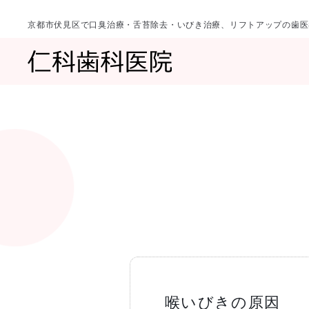
京都市伏見区で口臭治療・舌苔除去・いびき治療、リフトアップの歯医
診療科目
当院について
一覧へ
一覧へ
院長ご挨拶
口臭治療〈口
喉いびきの原因