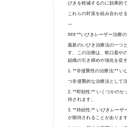
びきを軽減するのに効果的
これらの対策を組み合わせ
—
### **いびきレーザー治療の
最新のいびき治療法の一つ
す。この治療は、軟口蓋や
組織の引き締めや強化を促
1. **非侵襲性の治療法:
つ非侵襲的な治療法として
2. **即効性:** いく
待されます。
3. **持続性:** いび
が期待されることがありま