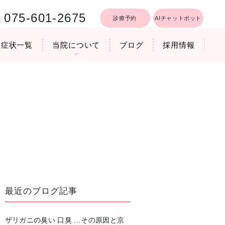
075-601-2675
診療予約
AIチャットボット
症状一覧
当院について
ブログ
採用情報
行うリフトア
療時間
医院機器のご紹介
いびき軽減レーザー治療
最近のブログ記事
ザリガニの臭い 口臭 …その原因と京