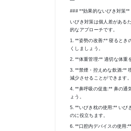
—
### **効果的ないびき対策**
いびき対策は個人差がある
的なアプローチです。
1. **姿勢の改善:** 
くしましょう。
2. **体重管理:** 適
3. **禁煙・控えめな飲酒
減少させることができます
4. **鼻呼吸の促進:**
ょう。
5. **いびき枕の使用:*
のに役立ちます。
6. **口腔内デバイスの使