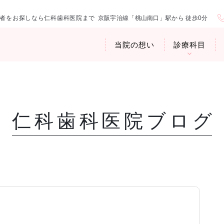
者をお探しなら仁科歯科医院まで
京阪宇治線「桃山南口」駅から 徒歩0分
当院の想い
診療科目
仁科歯科医院ブログ
医院紹介
お口の中から
アクセス・診
臭専門外来〉
歯周病治療
ップ