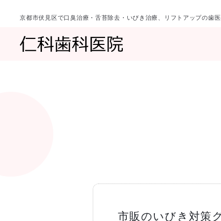
京都市伏見区で口臭治療・舌苔除去・いびき治療、リフトアップの歯医
診療科目
当院について
一覧へ
一覧へ
院長ご挨拶
口臭治療〈口
市販のいびき対策