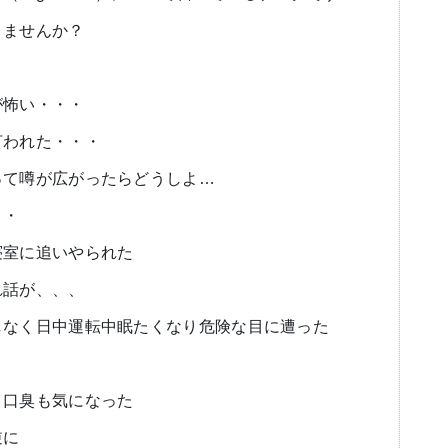
りませんか？
が怖い・・・
言われた・・・
って噂が広がったらどうしよ…
・・
寝室に追いやられた
れ話が、、、
しなく日中運転中眠たくなり危険な目に遭った
 口臭も気になった
逆に