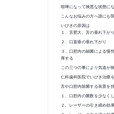
喧嘩になって険悪な状態に
こんなお悩みの方へ誰にも
いびきの原因は
１、舌肥大、舌の垂れ下が
２、口蓋垂の垂れ下がり
３、口腔内の細菌による慢
厚する
この三つの事により気道が
仁科歯科医院でいびき治療
舌や口腔内除菌する装置を
１、口腔内の菌数を少なく
２、レーザーの引き締め効