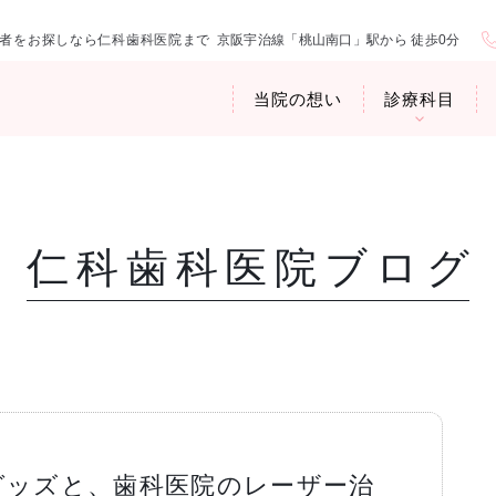
者をお探しなら仁科歯科医院まで
京阪宇治線「桃山南口」駅から 徒歩0分
当院の想い
診療科目
仁科歯科医院ブログ
医院紹介
お口の中から
アクセス・診
臭専門外来〉
歯周病治療
ップ
グッズと、歯科医院のレーザー治