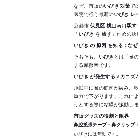
なぜ、市販の
いびき
対策
で
医院で行う最新の
いびき
レ
京都市
伏見区
桃山南口駅す
「
いびき
を
治す
」ための決
いびき
の
原因
を知る：なぜ
そもそも、
いびき
とは「喉
する摩擦音です。
いびき
が発生するメカニズ
睡眠中に喉の筋肉が緩み、
重力で下がります。これに
うとする際に粘膜が振動し
市販グッズの役割と限界
鼻腔拡張テープ・鼻クリップ
いびきには無効です。