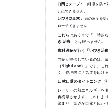
口閉じテープ：
口呼吸を防ぐ
とはできません。
いびき防止枕：
頭の角度を変
ローチできません。
これらはあくまで「一時的
き
治療
」とは呼べません。
歯科医院が行う「いびき治
当院が提供しているのは、
（
NightLase
）
」です。こ
く、物理的に「気道を広げ
1.
軟口蓋のタイトニング（
レーザーの熱エネルギーを
再構築させます。これによ
締まり、気道が自然と広が