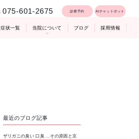
075-601-2675
診療予約
AIチャットボット
症状一覧
当院について
ブログ
採用情報
行うリフトア
療時間
医院機器のご紹介
いびき軽減レーザー治療
最近のブログ記事
ザリガニの臭い 口臭 …その原因と京