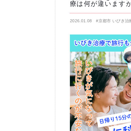
療は何が違います
仁科歯科医院
2026.01.08
#京都市 いびき治
舌苔除去治療
無痛治療