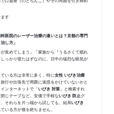
果で口蓋垂（のどちんこ）やその周囲を引き締め
せます
歯科医院のレーザー治療の違いとは？京都の専門
き治し方」
目が覚めてしまう」「家族から『うるさくて眠れ
「しっかり寝たはずなのに、日中の猛烈な眠気が
えている方は非常に多く、特に
女性
いびき治療
、旅行や出張先で周囲に迷惑をかけていないかと
。インターネットで「
いびき
対策
」と検索すれ
口閉じテープなど、安価で手軽な
いびき
防止
グ
し、それらを片っ端から試しても、結局
いびき
れている方が後を絶ちません。