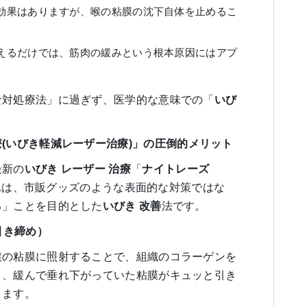
効果はありますが、喉の粘膜の沈下自体を止めるこ
えるだけでは、筋肉の緩みという根本原因にはアプ
な対処療法」に過ぎず、医学的な意味での「
いび
療
(
いびき軽減レーザー治療
)
」の圧倒的メリット
最新の
いびき
レーザー
治療
「
ナイトレーズ
れは、市販グッズのような表面的な対策ではな
る」ことを目的とした
いびき
改善
法です。
引き締め）
喉の粘膜に照射することで、組織のコラーゲンを
り、緩んで垂れ下がっていた粘膜がキュッと引き
ります。