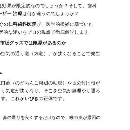
は効果が限定的なのでしょうか？そして、歯科
ーザー
治療
は何が違うのでしょうか？
ぐの仁科歯科医院
が、医学的根拠に基づいた
定的な違いをプロの視点で徹底解説します。
市販グッズでは限界があるのか
の空気の通り道（気道）」が狭くなることで発生
ム
軟口蓋（のどちんこ周辺の粘膜）や舌の付け根が
より気道が狭くなり、そこを空気が無理やり通ろ
ます。これが
いびき
の正体です。
：
鼻の通りを良くするだけなので、喉の奥が原因の