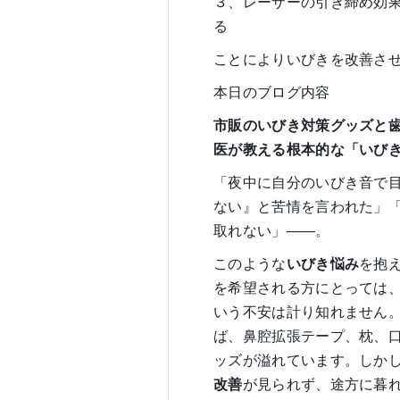
３、レーザーの引き締め効
る
ことによりいびきを改善さ
本日のブログ内容
市販のいびき対策グッズと
医が教える根本的な「いび
「夜中に自分のいびき音で
ない』と苦情を言われた」
取れない」——。
このような
いびき悩み
を抱
を希望される方にとっては
いう不安は計り知れません
ば、鼻腔拡張テープ、枕、
ッズが溢れています。しか
改善
が見られず、途方に暮