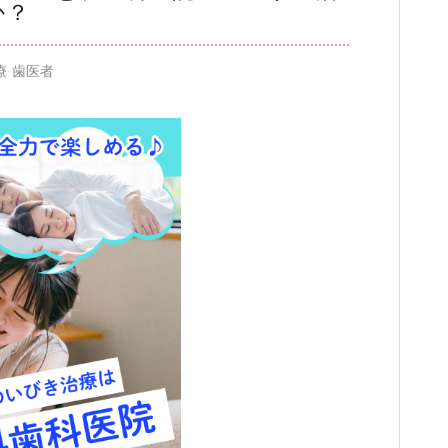
か？
ブログ
療 歯医者
審美歯科
一般歯科・小
高齢者歯科・入れ歯