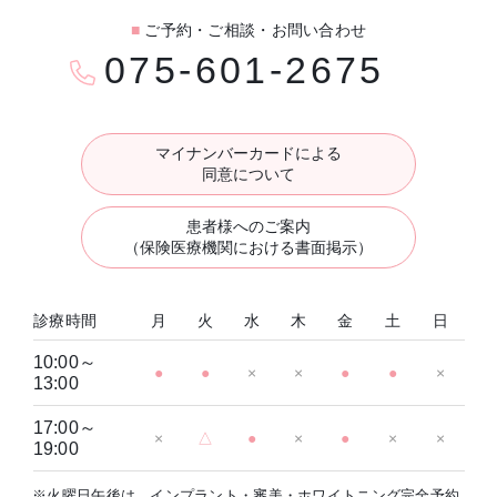
■
ご予約・ご相談・お問い合わせ
075-601-2675
マイナンバーカードによる
同意について
患者様へのご案内
（保険医療機関における書面掲示）
診療時間
月
火
水
木
金
土
日
10:00～
●
●
×
×
●
●
×
13:00
17:00～
×
△
●
×
●
×
×
19:00
※火曜日午後は、インプラント・審美・ホワイトニング完全予約