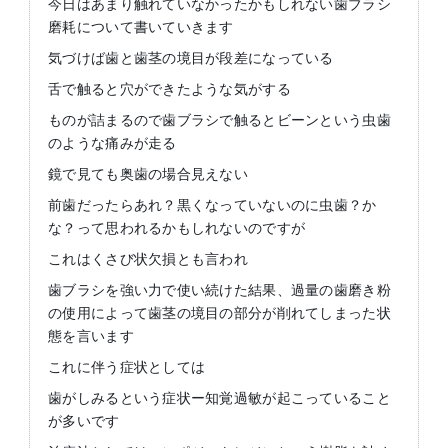
今日はあまり触れていなかったかもしれない歯ブラシ
磨耗について書いていきます
気づけば歯と歯茎の境目が段差になっている
舌で触ると穴ができたような気がする
ものが詰まるので歯ブラシで触るとビーンという虫歯
のような痛みが走る
鏡で見ても奥歯の場合見えない
前歯だったらあれ？黒くなっていないのに虫歯？か
な？って思われるかもしれないのですが
これはくさび状欠損とも言われ
歯ブラシを強い力で使い続けた結果、過量の歯磨き粉
の使用によって歯茎の境目の部分が削れてしまった状
態を言います
これに伴う症状としては
歯がしみるという症状ー知覚過敏が起こっていること
が多いです