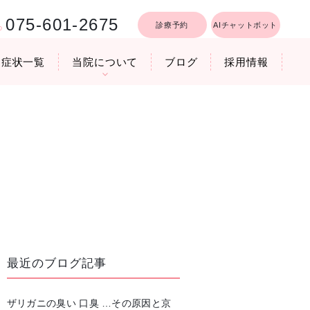
075-601-2675
診療予約
AIチャットボット
症状一覧
当院について
ブログ
採用情報
行うリフトア
療時間
医院機器のご紹介
いびき軽減レーザー治療
最近のブログ記事
ザリガニの臭い 口臭 …その原因と京