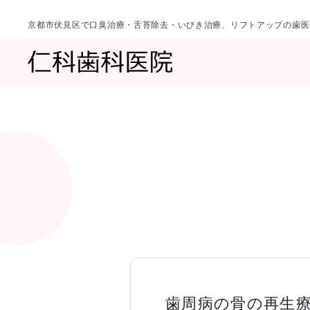
京都市伏見区で口臭治療・舌苔除去・いびき治療、リフトアップの歯医
診療科目
当院について
一覧へ
一覧へ
院長ご挨拶
口臭治療〈口
歯周病の骨の再生