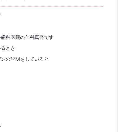
療
ブログ
審美歯科
一般歯科・小
科歯科医院の仁科真吾です
いるとき
ゲンの説明をしていると
高齢者歯科・入れ歯
笑