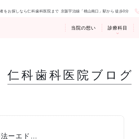
者をお探しなら仁科歯科医院まで
京阪宇治線「桃山南口」駅から 徒歩0分
当院の想い
診療科目
仁科歯科医院ブログ
医院紹介
お口の中から
アクセス・診
臭専門外来〉
歯周病治療
ップ
療法ーエド…