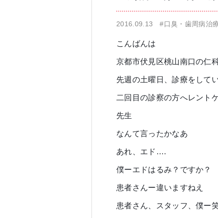
2016.09.13
#口臭・歯周病治
仁科歯科医院
舌苔除去治療
こんばんは
京都市伏見区桃山南口の仁
先週の土曜日、診療をして
二回目の診察の方へレント
先生
無痛治療
なんて言ったかなあ
あれ、エド….
僕ーエドはるみ？ですか？
患者さんー違いますねえ
患者さん、スタッフ、僕ー