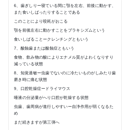
6、歯ぎしりー寝ている間に顎を左右、前後に動かす、
また食いしばったりすることである
このことにより咬耗がおこる
顎を前後左右に動かすことをブラキシズムという
食いしばることークレンチングともいう
7、酸蝕歯または酸蝕症ともいう
食物、飲み物の酸によりエナメル質がよわくなりすり
減っている状態
8、知覚過敏ー虫歯でないのに冷たいものがしみたり歯
磨き時に痛む状態
9、口腔乾燥症ードライマウス
唾液の分泌量がへり口腔が乾燥する状態
虫歯、歯周病が進行しやすいー自浄作用が弱くなるた
め
まだ続きますが第三弾へ