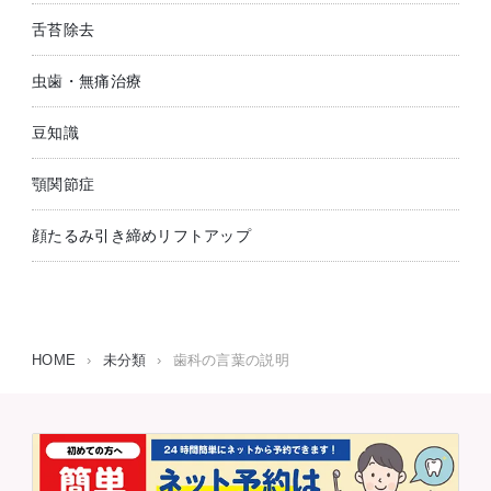
舌苔除去
虫歯・無痛治療
豆知識
顎関節症
顔たるみ引き締めリフトアップ
HOME
›
未分類
›
歯科の言葉の説明