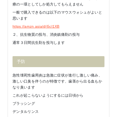
療の一環としてしか処方してもらえません
一般で購入できるのは以下のマウスウォシュがよいと
思います
https://amzn.asia/d/j5cI1XB
２、抗生物質の投与、消炎鎮痛剤の投与
通常３日間抗生剤を投与します
予防
急性壊死性歯周炎は急激に症状が進行し激しい痛み、
激しい口臭を伴うのが特徴です、歯茎から出る血もか
なり臭います
これが起こらないようにするには日頃から
ブラッシング
デンタルリンス