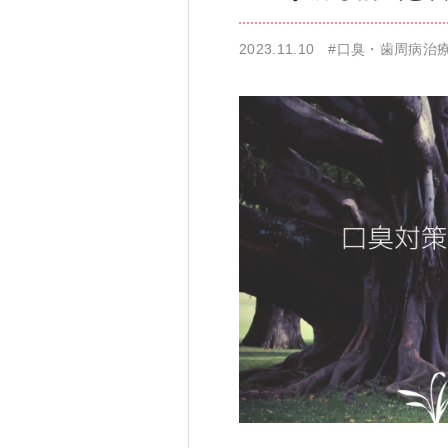
2023.11.10
#口臭・歯周病治
仁科歯科医院
舌苔除去治療
無痛治療