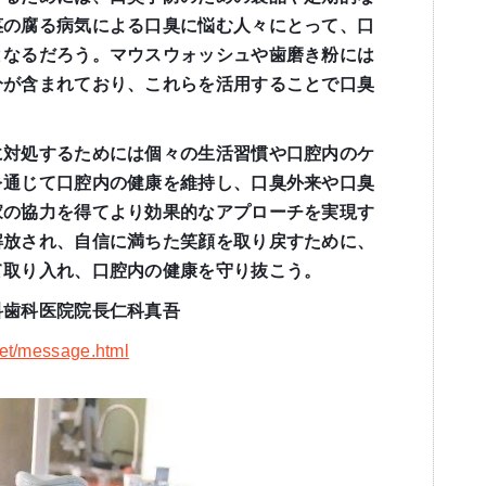
茎の腐る病気による口臭に悩む人々にとって、口
となるだろう。マウスウォッシュや歯磨き粉には
分が含まれており、これらを活用することで口臭
に対処するためには個々の生活習慣や口腔内のケ
を通じて口腔内の健康を維持し、口臭外来や口臭
家の協力を得てより効果的なアプローチを実現す
解放され、自信に満ちた笑顔を取り戻すために、
て取り入れ、口腔内の健康を守り抜こう。
科歯科医院院長仁科真吾
net/message.html