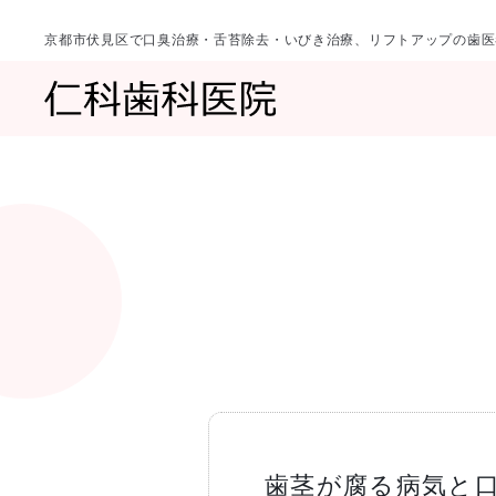
京都市伏見区で口臭治療・舌苔除去・いびき治療、リフトアップの歯医
診療科目
当院について
一覧へ
一覧へ
院長ご挨拶
口臭治療〈口
歯茎が腐る病気と