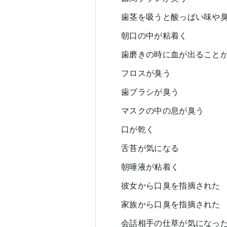
歯茎を吸うと酸っぱい味や
朝口の中が粘着く
歯磨きの時に血が出ること
フロスが臭う
歯ブラシが臭う
マスクの中の息が臭う
口が乾く
舌苔が気になる
朝唾液が粘着く
彼女から口臭を指摘された
家族から口臭を指摘された
会話相手の仕草が気になっ