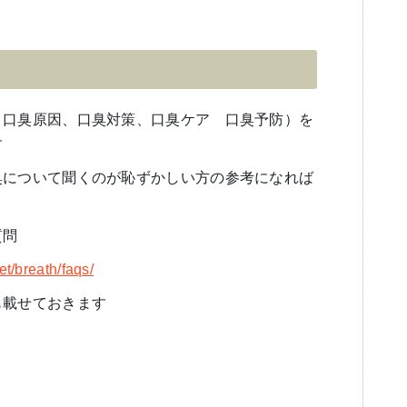
、口臭原因、口臭対策、口臭ケア 口臭予防）を
す
臭について聞くのが恥ずかしい方の参考になれば
質問
et/breath/faqs/
も載せておきます