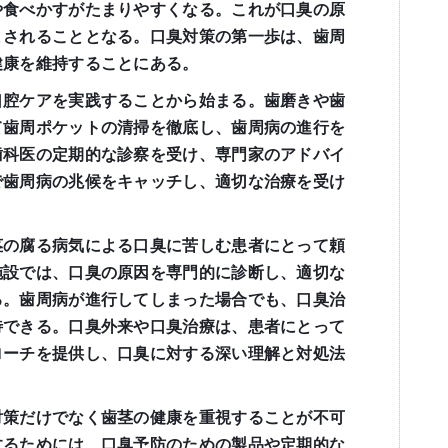
や食べかすがたまりやすくなる。これが口臭の原
まされることとなる。口臭対策の第一歩は、歯周
健康を維持することにある。
口腔ケアを実践することから始まる。歯磨きや歯
て歯周ポケットの清掃を徹底し、歯周病の進行を
歯科医の定期的な診察を受け、専門家のアドバイ
で歯周病の兆候をキャッチし、適切な治療を受け
茎の腐る病気による口臭に苦しむ患者にとって頼
施設では、口臭の原因を専門的に診断し、適切な
る。歯周病が進行してしまった場合でも、口臭治
待できる。口臭外来や口臭治療は、患者にとって
ローチを提供し、口臭に対する深い理解と対処法
対策だけでなく歯茎の健康を重視することが不可
するためには、口臭予防のための製品や定期的な