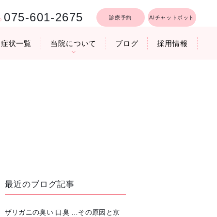
075-601-2675
診療予約
AIチャットボット
症状一覧
当院について
ブログ
採用情報
行うリフトア
療時間
医院機器のご紹介
いびき軽減レーザー治療
最近のブログ記事
ザリガニの臭い 口臭 …その原因と京