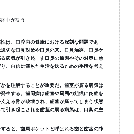
る
部屋中が臭う
連性は、口腔内の健康における深刻な問題であ
は適切な口臭対策や口臭外来、口臭治療、口臭ケ
腐る病気が引き起こす口臭の原因やその対策に焦
守り、自信に満ちた生活を送るための手段を考え
何かを理解することが重要だ。歯茎が腐る病気は
で発生する。歯周病は歯茎や周囲の組織に炎症を
を支える骨が破壊され、歯茎が腐ってしまう状態
って引き起こされる歯茎の腐る病気は、口臭の主
行すると、歯周ポケットと呼ばれる歯と歯茎の隙