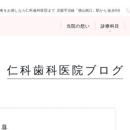
者をお探しなら仁科歯科医院まで
京阪宇治線「桃山南口」駅から 徒歩0分
当院の想い
診療科目
仁科歯科医院ブログ
医院紹介
お口の中から
アクセス・診
臭専門外来〉
歯周病治療
ップ
口臭