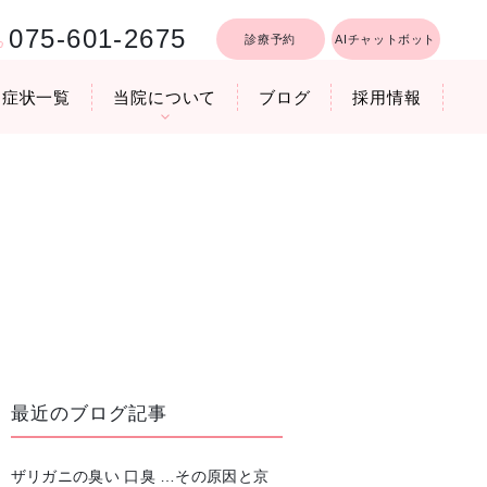
075-601-2675
診療予約
AIチャットボット
症状一覧
当院について
ブログ
採用情報
行うリフトア
療時間
医院機器のご紹介
いびき軽減レーザー治療
最近のブログ記事
ザリガニの臭い 口臭 …その原因と京