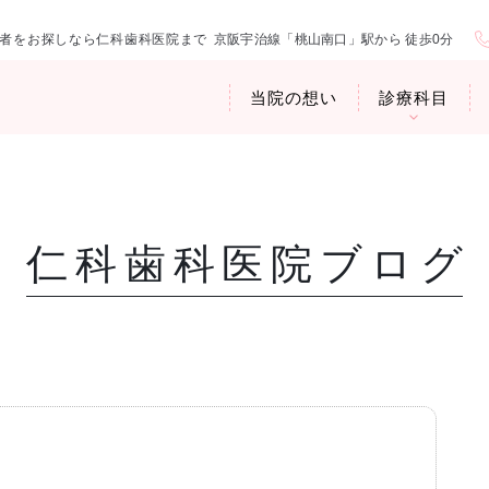
者をお探しなら仁科歯科医院まで
京阪宇治線「桃山南口」駅から 徒歩0分
当院の想い
診療科目
仁科歯科医院ブログ
医院紹介
お口の中から
アクセス・診
臭専門外来〉
歯周病治療
ップ