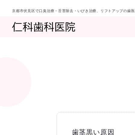
京都市伏見区で口臭治療・舌苔除去・いびき治療、リフトアップの歯医
診療科目
当院について
一覧へ
一覧へ
院長ご挨拶
口臭治療〈口
歯茎黒い原因