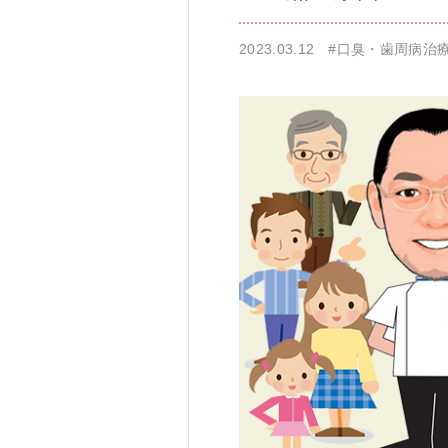
2023.03.12
#口臭・歯周病治
仁科歯科医院
舌苔除去治療
無痛治療