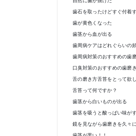
自然に歯が抜けた
歯石を取ったけどすぐ付着
歯が黄色くなった
歯茎から血が出る
歯周病ケアはどれぐらいの
歯周病対策のおすすめの歯
口臭対策のおすすめの歯磨
舌の磨き方舌苔をとって欲
舌苔って何ですか？
歯茎から白いものが出る
歯茎を吸うと酸っぱい味が
鏡を見ながら歯磨きを久々
歯茎が黒い！！