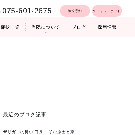
075-601-2675
診療予約
AIチャットボット
症状一覧
当院について
ブログ
採用情報
行うリフトア
療時間
医院機器のご紹介
いびき軽減レーザー治療
最近のブログ記事
ザリガニの臭い 口臭 …その原因と京