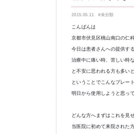
2015.05.11
#未分類
仁科歯科医院
舌苔除去治療
こんばんは
京都市伏見区桃山南口の仁
今日は患者さんへの提供す
治療中に痛い時、苦しい時
と不安に思われる方も多い
無痛治療
ということでこんなプレー
明日から使用しようと思っ
どんな方へまずはこれを見
当医院に初めて来院された