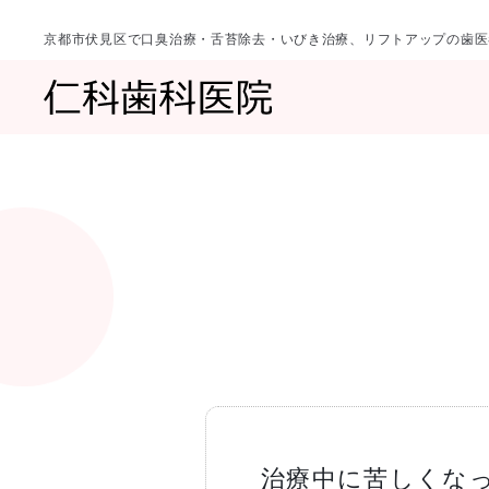
京都市伏見区で口臭治療・舌苔除去・いびき治療、リフトアップの歯医
診療科目
当院について
一覧へ
一覧へ
院長ご挨拶
口臭治療〈口
治療中に苦しくな