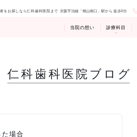
者をお探しなら仁科歯科医院まで
京阪宇治線「桃山南口」駅から 徒歩0分
当院の想い
診療科目
仁科歯科医院ブログ
医院紹介
お口の中から
アクセス・診
臭専門外来〉
歯周病治療
ップ
った場合