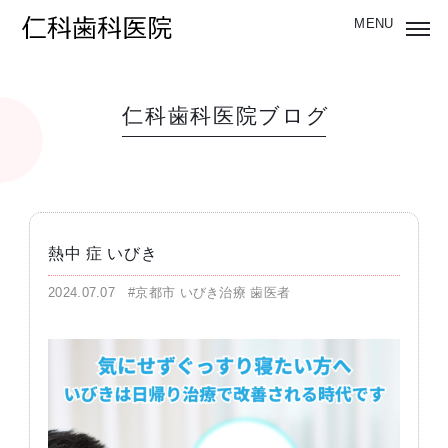
仁科歯科医院ブログ
熱中 症 いびき
2024.07.07
#京都市 いびき治療 歯医者