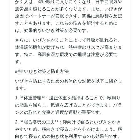
かく人は、深い眠りに入りにくくなり、日中に眠気や
疲労感を感じることが多くなります。また、いびきが
原因でパートナーが安眠できず、関係に悪影響を及ぼ
すこともあります。これらの悩みを解消するために
は、効果的ないびき対策が必要です。
さらに、いびきをかくことによって呼吸が乱れると、
体温調節機能が妨げられ、熱中症のリスクが高まりま
す。特に、高温多湿な環境での睡眠は注意が必要で
す。
### いびき対策と防止方法
いびきを防止するための具体的な対策を以下に紹介し
ます。
1. **体重管理**：適正体重を維持することで、喉周り
の脂肪を減らし、気道を広げることができます。バラ
ンスの取れた食事と適度な運動が重要です。
2. **寝る姿勢の工夫**：仰向けで寝るといびきをかき
やすいため、横向きで寝ることを心がけましょう。横
向きで寝るための抱き枕を利用するのも効果的です。