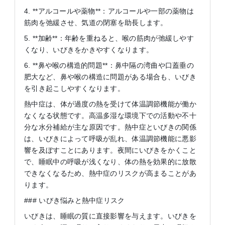
4. **アルコールや薬物**：アルコールや一部の薬物は
筋肉を弛緩させ、気道の閉塞を助長します。
5. **加齢**：年齢を重ねると、喉の筋肉が弛緩しやす
くなり、いびきをかきやすくなります。
6. **鼻や喉の構造的問題**：鼻中隔の湾曲や口蓋垂の
肥大など、鼻や喉の構造に問題がある場合も、いびき
を引き起こしやすくなります。
熱中症は、体が過度の熱を受けて体温調節機能が働か
なくなる状態です。高温多湿な環境下での活動や不十
分な水分補給が主な原因です。熱中症といびきの関係
は、いびきによって呼吸が乱れ、体温調節機能に悪影
響を及ぼすことにあります。夜間にいびきをかくこと
で、睡眠中の呼吸が浅くなり、体の熱を効果的に放散
できなくなるため、熱中症のリスクが高まることがあ
ります。
### いびき悩みと熱中症リスク
いびきは、睡眠の質に直接影響を与えます。いびきを