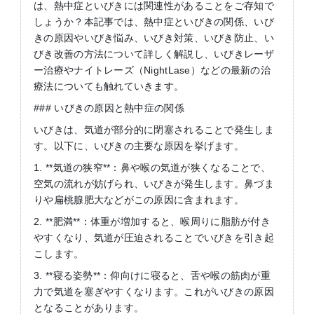
は、熱中症といびきには関連性があることをご存知で
しょうか？本記事では、熱中症といびきの関係、いび
きの原因やいびき悩み、いびき対策、いびき防止、い
びき改善の方法について詳しく解説し、いびきレーザ
ー治療やナイトレーズ（NightLase）などの最新の治
療法についても触れていきます。
### いびきの原因と熱中症の関係
いびきは、気道が部分的に閉塞されることで発生しま
す。以下に、いびきの主要な原因を挙げます。
1. **気道の狭窄**：鼻や喉の気道が狭くなることで、
空気の流れが妨げられ、いびきが発生します。鼻づま
りや扁桃腺肥大などがこの原因に含まれます。
2. **肥満**：体重が増加すると、喉周りに脂肪が付き
やすくなり、気道が圧迫されることでいびきを引き起
こします。
3. **寝る姿勢**：仰向けに寝ると、舌や喉の筋肉が重
力で気道を塞ぎやすくなります。これがいびきの原因
となることがあります。