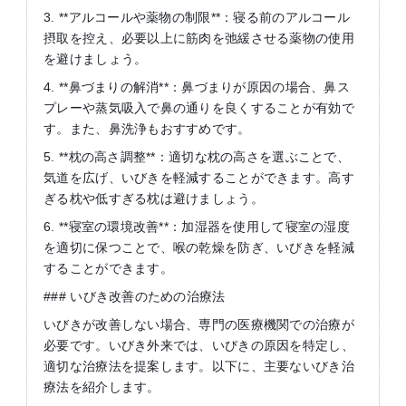
3. **アルコールや薬物の制限**：寝る前のアルコール
摂取を控え、必要以上に筋肉を弛緩させる薬物の使用
を避けましょう。
4. **鼻づまりの解消**：鼻づまりが原因の場合、鼻ス
プレーや蒸気吸入で鼻の通りを良くすることが有効で
す。また、鼻洗浄もおすすめです。
5. **枕の高さ調整**：適切な枕の高さを選ぶことで、
気道を広げ、いびきを軽減することができます。高す
ぎる枕や低すぎる枕は避けましょう。
6. **寝室の環境改善**：加湿器を使用して寝室の湿度
を適切に保つことで、喉の乾燥を防ぎ、いびきを軽減
することができます。
### いびき改善のための治療法
いびきが改善しない場合、専門の医療機関での治療が
必要です。いびき外来では、いびきの原因を特定し、
適切な治療法を提案します。以下に、主要ないびき治
療法を紹介します。