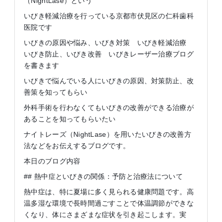
（NightLase）という
いびき軽減治療を行っている京都市伏見区の仁科歯科
医院です
いびきの原因や悩み、いびき対策 いびき軽減治療
いびき防止、いびき改善 いびきレーザー治療ブログ
を書きます
いびきで悩んでいる人にいびきの原因、対策防止、改
善策を知ってもらい
外科手術を行わなくてもいびきの改善ができる治療が
あることを知ってもらいたい
ナイトレーズ（NightLase）を用いたいびきの改善方
法などをお伝えするブログです。
本日のブログ内容
## 熱中症といびきの関係：予防と治療法について
熱中症は、特に夏場に多く見られる健康問題です。高
温多湿な環境で長時間過ごすことで体温調節ができな
くなり、体にさまざまな症状を引き起こします。実