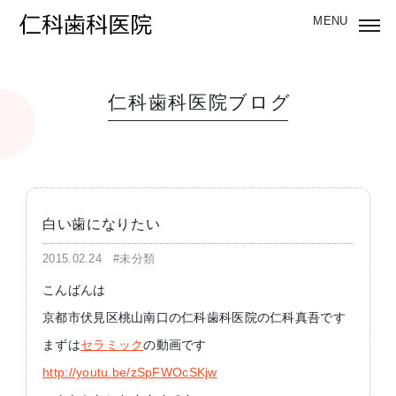
仁科歯科医院ブログ
白い歯になりたい
2015.02.24
#未分類
こんばんは
京都市伏見区桃山南口の仁科歯科医院の仁科真吾です
まずは
セラミック
の動画です
http://youtu.be/zSpFWOcSKjw