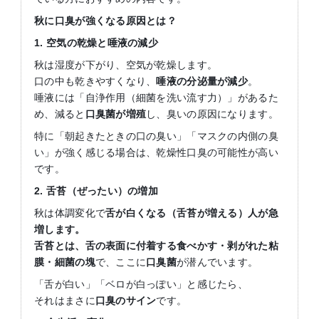
秋に口臭が強くなる原因とは？
1.
空気の乾燥と唾液の減少
秋は湿度が下がり、空気が乾燥します。
口の中も乾きやすくなり、
唾液の分泌量が減少
。
唾液には「自浄作用（細菌を洗い流す力）」があるた
め、減ると
口臭菌が増殖
し、臭いの原因になります。
特に「朝起きたときの口の臭い」「マスクの内側の臭
い」が強く感じる場合は、乾燥性口臭の可能性が高い
です。
2.
舌苔（ぜったい）の増加
秋は体調変化で
舌が白くなる（舌苔が増える）人が急
増します。
舌苔とは、舌の表面に付着する食べかす・剥がれた粘
膜・細菌の塊
で、ここに
口臭菌
が潜んでいます。
「舌が白い」「ベロが白っぽい」と感じたら、
それはまさに
口臭のサイン
です。