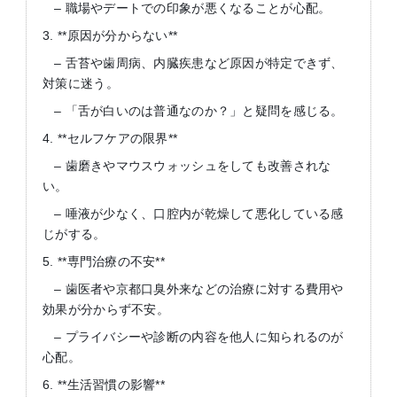
– 職場やデートでの印象が悪くなることが心配。
3. **原因が分からない**
– 舌苔や歯周病、内臓疾患など原因が特定できず、
対策に迷う。
– 「舌が白いのは普通なのか？」と疑問を感じる。
4. **セルフケアの限界**
– 歯磨きやマウスウォッシュをしても改善されな
い。
– 唾液が少なく、口腔内が乾燥して悪化している感
じがする。
5. **専門治療の不安**
– 歯医者や京都口臭外来などの治療に対する費用や
効果が分からず不安。
– プライバシーや診断の内容を他人に知られるのが
心配。
6. **生活習慣の影響**