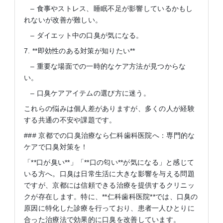
– 食事やストレス、睡眠不足が影響しているかもし
れないが改善が難しい。
– ダイエット中の口臭が気になる。
7. **即効性のある対策が知りたい**
– 重要な場面での一時的なケア方法が見つからな
い。
– 口臭ケアアイテムの選び方に迷う。
これらの悩みは個人差がありますが、多くの人が経験
する共通の不安や課題です。
### 京都での口臭治療なら仁科歯科医院へ：専門的な
ケアで口臭対策を！
「**口が臭い**」「**口の匂い**が気になる」と感じて
いる方へ。口臭は日常生活に大きな影響を与える問題
ですが、京都には信頼できる治療を提供するクリニッ
クが存在します。特に、**仁科歯科医院**では、口臭の
原因に特化した診療を行っており、患者一人ひとりに
合った治療法で効果的に口臭を改善しています。