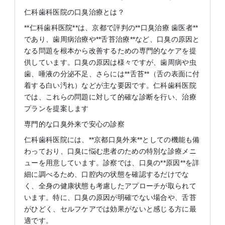
仁科歯科医院の口臭治療とは？
**仁科歯科医院**は、京都で評判の**口臭治療 歯医者**
であり、歯周病治療や**舌苔治療**など、口臭の原因と
なる問題を根本から改善するための専門的なケアを提
供しています。口臭の原因は様々ですが、歯周病や虫
歯、唾液の分泌不足、さらには**舌苔**（舌の表面に付
着する白い汚れ）などが主な要因です。仁科歯科医院
では、これらの問題に対して的確な診断を行い、治療
プランを提案します
専門的な口臭外来で安心の診察
仁科歯科医院には、**京都口臭外来**としての機能も備
わっており、口臭に悩む患者のための特別な診療メニ
ューを用意しています。診察では、口臭の**原因**を詳
細に調べるため、口腔内の状態を確認するだけでな
く、全身の健康状態も考慮したアプローチが取られて
います。特に、口臭の原因が明確でない場合や、舌苔
がひどく、セルフケアでは効果がないと感じる方に最
適です。