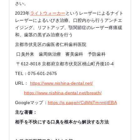
さい。
2023年
ライトウォーカー
というレーザーによるナイト
レーザーによるいびき治療、口腔内から行うアンチエ
イジング、リフトアップ、顎関節症のレーザー疼痛緩
和、歯茎の黒ずみ治療を行う
京都市伏見区の歯医者仁科歯科医院
口臭外来 歯周病治療 審美歯科 予防歯科
〒612-8018 京都府京都市伏見区桃山町丹後10-4
TEL：075-601-2675
URL：
https://www.nishina-dental.net/
https://www.nishina-dental.net/breath/
Googleマップ：
https://g.page/r/CdMtjTmnntjtEBA
主な著書：
相手を不快にする口臭を根本から解決する方法