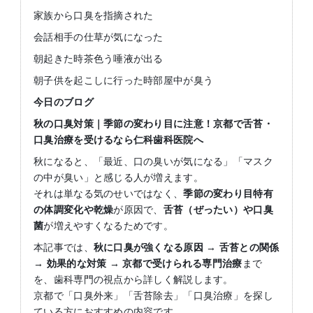
家族から口臭を指摘された
会話相手の仕草が気になった
朝起きた時茶色う唾液が出る
朝子供を起こしに行った時部屋中が臭う
今日のブログ
秋の口臭対策｜季節の変わり目に注意！京都で舌苔・
口臭治療を受けるなら仁科歯科医院へ
秋になると、「最近、口の臭いが気になる」「マスク
の中が臭い」と感じる人が増えます。
それは単なる気のせいではなく、
季節の変わり目特有
の体調変化や乾燥
が原因で、
舌苔（ぜったい）や口臭
菌
が増えやすくなるためです。
本記事では、
秋に口臭が強くなる原因
→
舌苔との関係
→
効果的な対策
→
京都で受けられる専門治療
まで
を、歯科専門の視点から詳しく解説します。
京都で「口臭外来」「舌苔除去」「口臭治療」を探し
ている方におすすめの内容です。