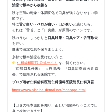
治療で根本から改善を
秋は空気の乾燥・体調変化で口臭が強くなりやすい季
節です。
特に
舌が白い・ベロが白い・口が臭い
と感じたら、
それは「舌苔」と「口臭菌」が原因のサインです。
秋のうちにしっかりと
口臭対策・口臭ケア・舌苔除去
を行い、
健康で清潔な息を保ちましょう。
京都で根本治療を受けたい方は、
仁科歯科医院 公式サイト
をご覧ください。
「京都 口臭外来」「舌苔 除去」「口臭治療 歯医者 京
都」で信頼される医院です。
ブログ著者仁科歯科医院仁科歯科医院院長仁科真吾
https://www.nishina-dental.net/message.html
【口臭の根本原因を知り、正しい治療を行うことで口
臭は改善できます】