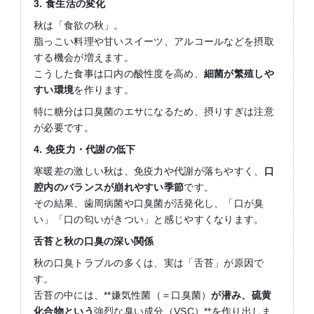
3.
食生活の変化
秋は「食欲の秋」。
脂っこい料理や甘いスイーツ、アルコールなどを摂取
する機会が増えます。
こうした食事は口内の酸性度を高め、
細菌が繁殖しや
すい環境
を作ります。
特に糖分は口臭菌のエサになるため、摂りすぎは注意
が必要です。
4.
免疫力・代謝の低下
寒暖差の激しい秋は、免疫力や代謝が落ちやすく、
口
腔内のバランスが崩れやすい季節
です。
その結果、歯周病菌や口臭菌が活発化し、「口が臭
い」「口の匂いがきつい」と感じやすくなります。
舌苔と秋の口臭の深い関係
秋の口臭トラブルの多くは、実は「舌苔」が原因で
す。
舌苔の中には、**嫌気性菌（＝口臭菌）
が潜み、硫黄
化合物という
強烈な臭い成分（VSC）**を作り出しま