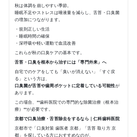
秋は体調を崩しやすい季節。
睡眠不足やストレスは唾液量を減らし、舌苔・口臭菌
の増加につながります。
・規則正しい生活
・睡眠時間の確保
・深呼吸や軽い運動で血流改善
これらが秋の口臭ケアの基本です。
舌苔・口臭を根本から治すには「専門外来」へ
自宅でのケアをしても「臭いが消えない」「すぐ戻
る」という方は、
口臭菌が舌苔や歯周ポケットに定着している可能性
が
あります。
この場合、**歯科医院での専門的な除菌治療（根本治
療）**が必要です。
京都で口臭治療・舌苔除去をするなら｜仁科歯科医院
京都市で「口臭対策 歯医者 京都」「舌苔 取り方 京
都」を探している方におすすめなのが、