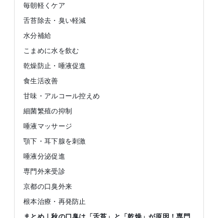
毎朝軽くケア
舌苔除去・臭い軽減
水分補給
こまめに水を飲む
乾燥防止・唾液促進
食生活改善
甘味・アルコール控えめ
細菌繁殖の抑制
唾液マッサージ
顎下・耳下腺を刺激
唾液分泌促進
専門外来受診
京都の口臭外来
根本治療・再発防止
まとめ｜秋の口臭は「舌苔」と「乾燥」が原因！専門