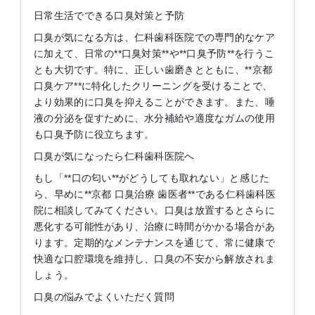
日常生活でできる口臭対策と予防
口臭が気になる方は、仁科歯科医院での専門的なケア
に加えて、日常の**口臭対策**や**口臭予防**を行うこ
とも大切です。特に、正しい歯磨きとともに、**京都
口臭ケア**に特化したクリーニングを受けることで、
より効果的に口臭を抑えることができます。また、唾
液の分泌を促すために、水分補給や適度なガムの使用
も口臭予防に役立ちます。
口臭が気になったら仁科歯科医院へ
もし「**口の匂い**がどうしても取れない」と感じた
ら、早めに**京都 口臭治療 歯医者**である仁科歯科医
院に相談してみてください。口臭は放置するとさらに
悪化する可能性があり、治療に時間がかかる場合があ
ります。定期的なメンテナンスを通じて、常に健康で
快適な口腔環境を維持し、口臭の不安から解放されま
しょう。
口臭の悩みでよくいただく質問