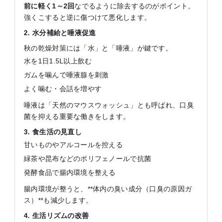
前に軽く
1
～
2
回
なでるように除去するのがポイント。
強くこすると逆に傷つけて悪化します。
2.
水分補給と唾液促進
秋の乾燥対策には「水」と「唾液」が鍵です。
水を1日1.5L以上飲む
ガムを噛んで唾液腺を刺激
よく噛む・会話を増やす
唾液は「天然のマウスウォッシュ」とも呼ばれ、口臭
菌を抑える重要な働きをします。
3.
食生活の見直し
甘いものやアルコールを控える
緑茶や昆布などのポリフェノールで抗菌
発酵食品で腸内環境を整える
腸内環境が整うと、**体内の臭い成分（口臭の原因ガ
ス）**も減少します。
4.
生活リズムの改善