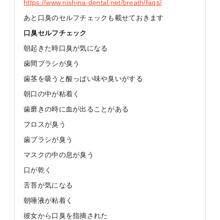
https://www.nishina-dental.net/breath/faqs/
あと口臭のセルフチェックも載せておきます
口臭セルフチェック
朝起きた時口臭が気になる
歯間ブラシが臭う
歯茎を吸うと酸っぱい味や臭いがする
朝口の中が粘着く
歯磨きの時に血が出ることがある
フロスが臭う
歯ブラシが臭う
マスクの中の息が臭う
口が乾く
舌苔が気になる
朝唾液が粘着く
彼女から口臭を指摘された