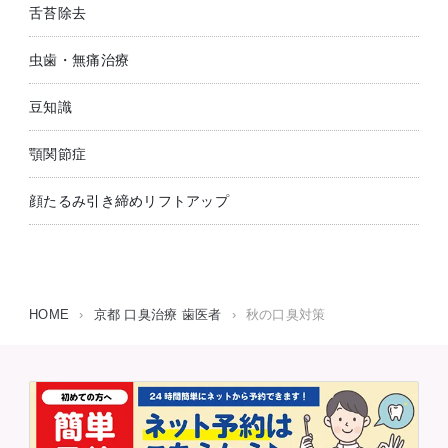
舌苔除去
虫歯・無痛治療
豆知識
顎関節症
顔たるみ引き締めリフトアップ
HOME
›
京都 口臭治療 歯医者
›
秋の口臭対策