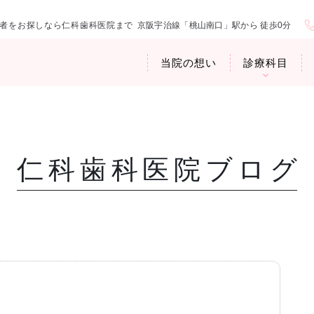
者をお探しなら仁科歯科医院まで
京阪宇治線「桃山南口」駅から 徒歩0分
当院の想い
診療科目
仁科歯科医院ブログ
医院紹介
お口の中から
アクセス・診
臭専門外来〉
歯周病治療
ップ