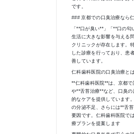
です。
### 京都での口臭治療な
「**口が臭い**」「**口
生活に大きな影響を与える
クリニックが存在します。特
した診療を行っており、患
善しています。
仁科歯科医院の口臭治療と
**仁科歯科医院**は、京都
や**舌苔治療**など、口
的なケアを提供しています
の分泌不足、さらには**舌
要因です。仁科歯科医院で
療プランを提案します