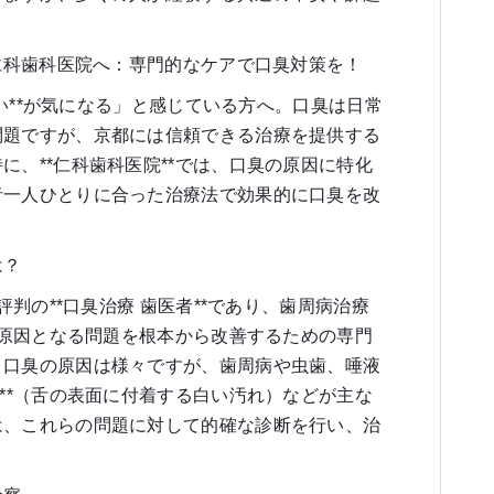
ら仁科歯科医院へ：専門的なケアで口臭対策を！
の匂い**が気になる」と感じている方へ。口臭は日常
問題ですが、京都には信頼できる治療を提供する
に、**仁科歯科医院**では、口臭の原因に特化
者一人ひとりに合った治療法で効果的に口臭を改
は？
で評判の**口臭治療 歯医者**であり、歯周病治療
臭の原因となる問題を根本から改善するための専門
。口臭の原因は様々ですが、歯周病や虫歯、唾液
苔**（舌の表面に付着する白い汚れ）などが主な
は、これらの問題に対して的確な診断を行い、治