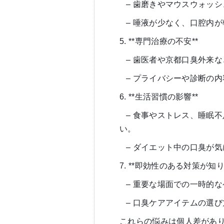
– 歯磨きやマウスウォッ
– 唾液が少なく、口腔内
5. **専門治療の不安**
– 歯医者や京都口臭外来
– プライバシーや診断の
6. **生活習慣の影響**
– 食事やストレス、睡眠
い。
– ダイエット中の口臭が
7. **即効性のある対策が知り
– 重要な場面での一時的
– 口臭ケアアイテムの選
これらの悩みは個人差があ