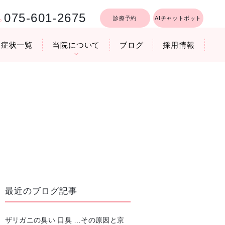
075-601-2675
診療予約
AIチャットボット
症状一覧
当院について
ブログ
採用情報
行うリフトア
療時間
医院機器のご紹介
いびき軽減レーザー治療
最近のブログ記事
ザリガニの臭い 口臭 …その原因と京