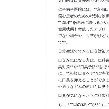
専門的な口臭外来で安心の
仁科歯科医院には、**京都
悩む患者のための特別な診
**原因**を詳細に調べる
健康状態も考慮したアプロ
でない場合や、舌苔がひど
です。
日常生活でできる口臭対策
口臭が気になる方は、仁科歯
臭対策**や**口臭予防**
に、**京都 口臭ケア**に
に口臭を抑えることができ
や適度なガムの使用も口臭
口臭が気になったら仁科歯
もし「**口の匂い**がどう