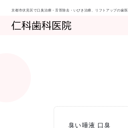
京都市伏見区で口臭治療・舌苔除去・いびき治療、リフトアップの歯医
診療科目
当院について
一覧へ
一覧へ
院長ご挨拶
口臭治療〈口
臭い唾液 口臭