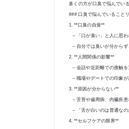
多くの方が口臭で悩んでい
### 口臭で悩んでいること
1. **口臭の自覚**
– 「口が臭い」と人に思
– 自分では臭いが分から
2. **人間関係の影響**
– 会話や近距離での接触
– 職場やデートでの印象
3. **原因が分からない**
– 舌苔や歯周病、内臓疾
– 「舌が白いのは普通な
4. **セルフケアの限界**