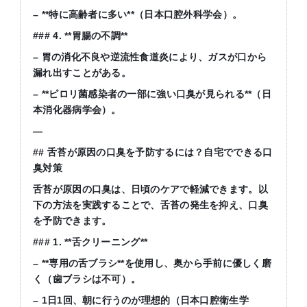
– **
特に高齢者に多い
**
（日本口腔外科学会）。
### 4. **
胃腸の不調
**
–
胃の消化不良や逆流性食道炎により、ガスが口から
漏れ出すことがある。
– **
ピロリ菌感染者の一部に強い口臭が見られる
**
（日
本消化器病学会）。
—
##
舌苔が原因の口臭を予防するには？自宅でできる口
臭対策
舌苔が原因の口臭は、日頃のケアで軽減できます。以
下の方法を実践することで、舌苔の発生を抑え、口臭
を予防できます。
### 1. **
舌クリーニング
**
– **
専用の舌ブラシ
**
を使用し、奥から手前に優しく磨
く（歯ブラシは不可）。
– 1
日
1
回、朝に行うのが理想的（日本口腔衛生学