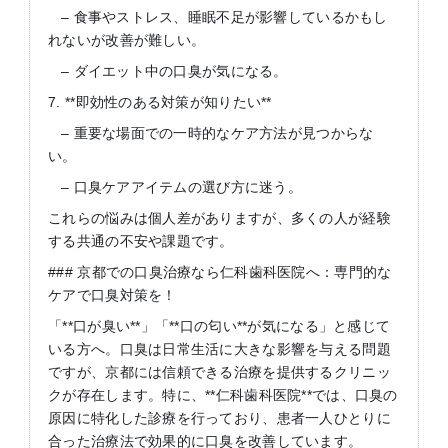
– 食事やストレス、睡眠不足が影響しているかもし
れないが改善が難しい。
– ダイエット中の口臭が気になる。
7. **即効性のある対策が知りたい**
– 重要な場面での一時的なケア方法が見つからな
い。
– 口臭ケアアイテムの選び方に迷う。
これらの悩みは個人差がありますが、多くの人が経験
する共通の不安や課題です。
### 京都での口臭治療なら仁科歯科医院へ：専門的な
ケアで口臭対策を！
「**口が臭い**」「**口の匂い**が気になる」と感じて
いる方へ。口臭は日常生活に大きな影響を与える問題
ですが、京都には信頼できる治療を提供するクリニッ
クが存在します。特に、**仁科歯科医院**では、口臭の
原因に特化した診療を行っており、患者一人ひとりに
合った治療法で効果的に口臭を改善しています。