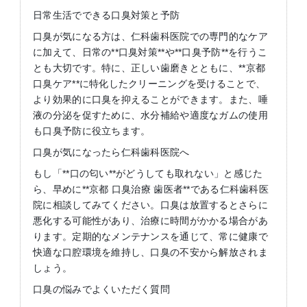
日常生活でできる口臭対策と予防
口臭が気になる方は、仁科歯科医院での専門的なケア
に加えて、日常の**口臭対策**や**口臭予防**を行うこ
とも大切です。特に、正しい歯磨きとともに、**京都
口臭ケア**に特化したクリーニングを受けることで、
より効果的に口臭を抑えることができます。また、唾
液の分泌を促すために、水分補給や適度なガムの使用
も口臭予防に役立ちます。
口臭が気になったら仁科歯科医院へ
もし「**口の匂い**がどうしても取れない」と感じた
ら、早めに**京都 口臭治療 歯医者**である仁科歯科医
院に相談してみてください。口臭は放置するとさらに
悪化する可能性があり、治療に時間がかかる場合があ
ります。定期的なメンテナンスを通じて、常に健康で
快適な口腔環境を維持し、口臭の不安から解放されま
しょう。
口臭の悩みでよくいただく質問