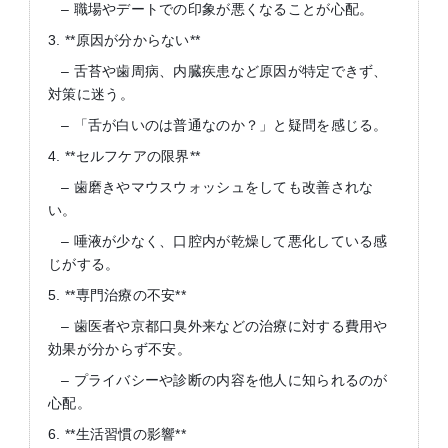
– 職場やデートでの印象が悪くなることが心配。
3. **原因が分からない**
– 舌苔や歯周病、内臓疾患など原因が特定できず、
対策に迷う。
– 「舌が白いのは普通なのか？」と疑問を感じる。
4. **セルフケアの限界**
– 歯磨きやマウスウォッシュをしても改善されな
い。
– 唾液が少なく、口腔内が乾燥して悪化している感
じがする。
5. **専門治療の不安**
– 歯医者や京都口臭外来などの治療に対する費用や
効果が分からず不安。
– プライバシーや診断の内容を他人に知られるのが
心配。
6. **生活習慣の影響**