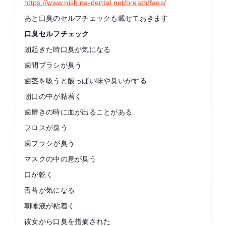
https://www.nishina-dental.net/breath/faqs/
あと口臭のセルフチェックも載せておきます
口臭セルフチェック
朝起きた時口臭が気になる
歯間ブラシが臭う
歯茎を吸うと酸っぱい味や臭いがする
朝口の中が粘着く
歯磨きの時に血が出ることがある
フロスが臭う
歯ブラシが臭う
マスクの中の息が臭う
口が乾く
舌苔が気になる
朝唾液が粘着く
彼女から口臭を指摘された