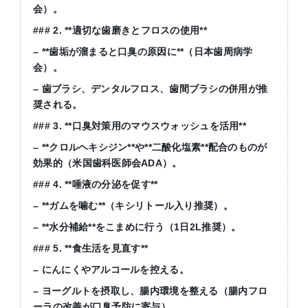
会）。
### 2. **
適切な歯磨きとフロスの使用
**
– **
歯垢が溜まると口臭の原因に
**
（日本歯周病学
会）。
–
歯ブラシ、デンタルフロス、歯間ブラシの併用が推
奨される。
### 3. **
口臭対策用のマウスウォッシュを活用
**
– **
クロルヘキシジン
**
や
**
二酸化塩素
**
配合のものが
効果的（米国歯科医師会
ADA
）。
### 4. **
唾液の分泌を促す
**
– **
ガムを噛む
**
（キシリトール入り推奨）。
– **
水分補給
**
をこまめに行う（
1
日
2L
推奨）。
### 5. **
食生活を見直す
**
–
にんにくやアルコールを控える。
–
ヨーグルトを摂取し、腸内環境を整える（腸内フロ
ーラの改善が口臭予防に寄与）。