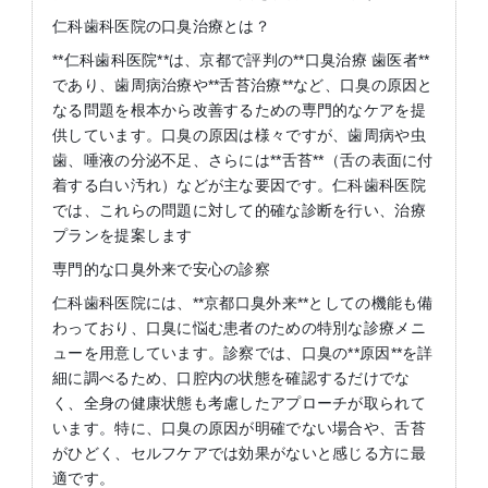
仁科歯科医院の口臭治療とは？
**仁科歯科医院**は、京都で評判の**口臭治療 歯医者**
であり、歯周病治療や**舌苔治療**など、口臭の原因と
なる問題を根本から改善するための専門的なケアを提
供しています。口臭の原因は様々ですが、歯周病や虫
歯、唾液の分泌不足、さらには**舌苔**（舌の表面に付
着する白い汚れ）などが主な要因です。仁科歯科医院
では、これらの問題に対して的確な診断を行い、治療
プランを提案します
専門的な口臭外来で安心の診察
仁科歯科医院には、**京都口臭外来**としての機能も備
わっており、口臭に悩む患者のための特別な診療メニ
ューを用意しています。診察では、口臭の**原因**を詳
細に調べるため、口腔内の状態を確認するだけでな
く、全身の健康状態も考慮したアプローチが取られて
います。特に、口臭の原因が明確でない場合や、舌苔
がひどく、セルフケアでは効果がないと感じる方に最
適です。