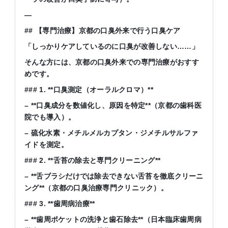
—
##
【専門治療】京都の口臭外来で行う口臭ケア
「しっかりケアしているのに口臭が改善しない
……
」
そんな方には、京都の口臭外来での専門治療がおすす
めです。
### 1. **
口臭測定（オーラルクロマ）
**
– **
口臭成分を数値化し、原因を特定
**
（京都の歯科医
院でも導入）。
–
硫化水素・メチルメルカプタン・ジメチルサルファ
イドを測定。
### 2. **
舌苔の除去と専門クリーニング
**
– **
舌ブラシだけでは除去できない舌苔を徹底クリーニ
ング
**
（京都の口臭治療専門クリニック）。
### 3. **
歯周病治療
**
– **
歯周ポケットの洗浄と歯石除去
**
（日本臨床歯周病