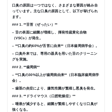
口臭の原因は一つではなく、さまざまな要因が絡み合
っています。主な口臭の原因として、以下が挙げられ
ます。
### 1. **
舌苔（ぜったい）
**
–
舌の表面に細菌が増殖し、揮発性硫黄化合物
（
VSCs
）が発生。
– **
口臭の約
60%
が舌苔に由来
**
（日本歯周病学会）。
–
口臭外来では、専用の器具を用いた舌のクリーニン
グを実施。
### 2. **
歯周病
**
– **
口臭の
30%
以上が歯周病由来
**
（日本臨床歯周病学
会）。
–
歯茎の炎症により、嫌気性菌が繁殖し悪臭を発生。
### 3. **
ドライマウス（口腔乾燥症）
**
–
唾液が減少すると、細菌が繁殖しやすくなり口臭が
強くなる。