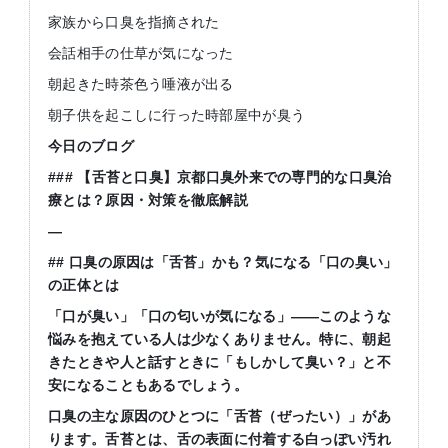
家族から口臭を指摘された
会話相手の仕草が気になった
朝起きた時茶色う唾液が出る
朝子供を起こしに行った時部屋中が臭う
今日のブログ
###
【舌苔と口臭】京都口臭外来での専門的な口臭治
療とは？原因・対策を徹底解説
—
##
口臭の原因は「舌苔」かも？気になる「口の臭い」
の正体とは
「口が臭い」「口の匂いが気になる」
——
このような
悩みを抱えている人は少なくありません。特に、朝起
きたときや人と話すときに「もしかして臭い？」と不
安になることもあるでしょう。
口臭の主な原因のひとつに「舌苔（ぜったい）」があ
ります。舌苔とは、舌の表面に付着する白っぽい汚れ