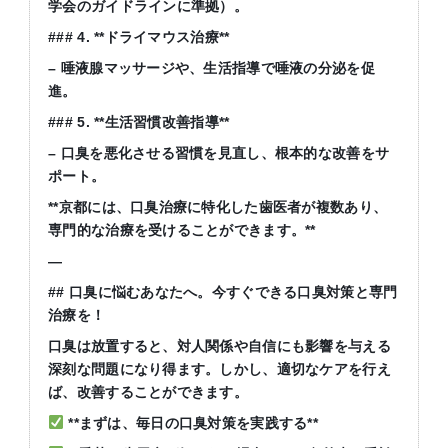
学会のガイドラインに準拠）。
### 4. **
ドライマウス治療
**
–
唾液腺マッサージや、生活指導で唾液の分泌を促
進。
### 5. **
生活習慣改善指導
**
–
口臭を悪化させる習慣を見直し、根本的な改善をサ
ポート。
**
京都には、口臭治療に特化した歯医者が複数あり、
専門的な治療を受けることができます。
**
—
##
口臭に悩むあなたへ。今すぐできる口臭対策と専門
治療を！
口臭は放置すると、対人関係や自信にも影響を与える
深刻な問題になり得ます。しかし、適切なケアを行え
ば、改善することができます。
**
まずは、毎日の口臭対策を実践する
**