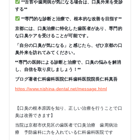
**
舌苔や歯周病が気になる場合は、口臭外来を受診
する
**
**
専門的な診断と治療で、根本的な改善を目指す
**
京都には、口臭治療に特化した歯医者があり、専門的
な口臭ケアを受けることが可能です。
「自分の口臭が気になる」と感じたら、ぜひ京都の口
臭外来を訪れてみてください。
**
専門の医師による診断と治療で、口臭の悩みを解消
し、自信を取り戻しましょう！
**
ブログ著者仁科歯科医院仁科歯科医院院長仁科真吾
https://www.nishina-dental.net/message.html
【口臭の根本原因を知り、正しい治療を行うことで口
臭は改善できます】
当院は京都市伏見区の歯医者で口臭治療 歯周病治
療 予防歯科に力を入れている仁科歯科医院です