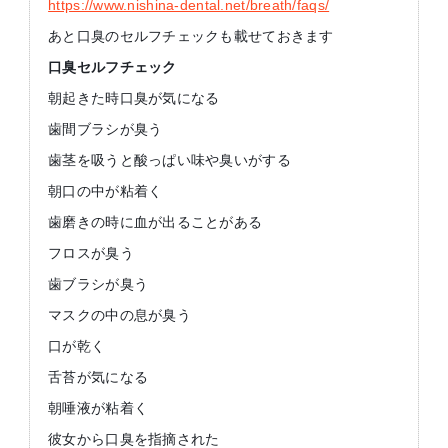
https://www.nishina-dental.net/breath/faqs/
あと口臭のセルフチェックも載せておきます
口臭セルフチェック
朝起きた時口臭が気になる
歯間ブラシが臭う
歯茎を吸うと酸っぱい味や臭いがする
朝口の中が粘着く
歯磨きの時に血が出ることがある
フロスが臭う
歯ブラシが臭う
マスクの中の息が臭う
口が乾く
舌苔が気になる
朝唾液が粘着く
彼女から口臭を指摘された