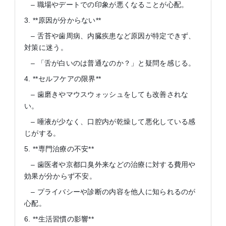
– 職場やデートでの印象が悪くなることが心配。
3. **原因が分からない**
– 舌苔や歯周病、内臓疾患など原因が特定できず、
対策に迷う。
– 「舌が白いのは普通なのか？」と疑問を感じる。
4. **セルフケアの限界**
– 歯磨きやマウスウォッシュをしても改善されな
い。
– 唾液が少なく、口腔内が乾燥して悪化している感
じがする。
5. **専門治療の不安**
– 歯医者や京都口臭外来などの治療に対する費用や
効果が分からず不安。
– プライバシーや診断の内容を他人に知られるのが
心配。
6. **生活習慣の影響**