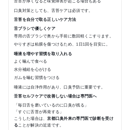
舌苔が厚くなると味覚障害が起こる場合もある
口臭対策としても、舌苔ケアは必須です。
舌苔を自分で取る正しいケア方法
舌ブラシで優しくケア
専用の舌ブラシで奥から手前に数回軽くこすります。
やりすぎは粘膜を傷つけるため、1日1回を目安に。
唾液を増やす習慣を取り入れる
よく噛んで食べる
水分補給を心がける
ガムを噛む習慣をつける
唾液には自浄作用があり、口臭予防に重要です。
舌苔セルフケアで改善しない場合は専門医へ
「毎日舌を磨いているのに口臭が残る」
「すぐに舌苔が再発する」
こうした場合は、
京都口臭外来の専門医で診断を受け
る
ことが解決の近道です。