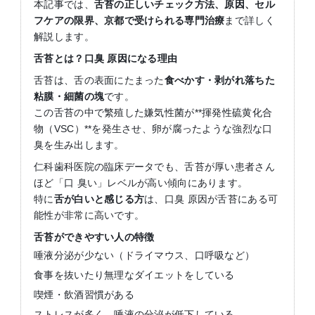
本記事では、
舌苔の正しいチェック方法、原因、セル
フケアの限界、京都で受けられる専門治療
まで詳しく
解説します。
舌苔とは？口臭
原因になる理由
舌苔は、舌の表面にたまった
食べかす・剥がれ落ちた
粘膜・細菌の塊
です。
この舌苔の中で繁殖した嫌気性菌が**揮発性硫黄化合
物（VSC）**を発生させ、卵が腐ったような強烈な口
臭を生み出します。
仁科歯科医院の臨床データでも、舌苔が厚い患者さん
ほど「口 臭い」レベルが高い傾向にあります。
特に
舌が白いと感じる方
は、口臭 原因が舌苔にある可
能性が非常に高いです。
舌苔ができやすい人の特徴
唾液分泌が少ない（ドライマウス、口呼吸など）
食事を抜いたり無理なダイエットをしている
喫煙・飲酒習慣がある
ストレスが多く、唾液の分泌が低下している