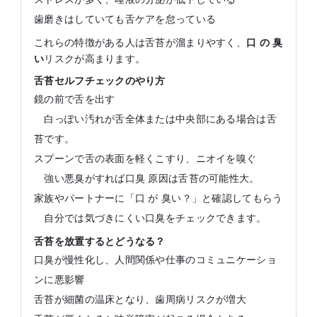
歯磨きはしていても舌ケアを怠っている
これらの特徴がある人は舌苔が溜まりやすく、
口
の
臭
い
リスクが高まります。
舌苔セルフチェックのやり方
鏡の前で舌を出す
白っぽい汚れが舌全体または中央部にある場合は舌
苔です。
スプーンで舌の表面を軽くこすり、ニオイを嗅ぐ
強い悪臭がすれば口臭 原因は舌苔の可能性大。
家族やパートナーに「口 が 臭い？」と確認してもらう
自分では気づきにくい口臭をチェックできます。
舌苔を放置するとどうなる？
口臭が慢性化し、人間関係や仕事のコミュニケーショ
ンに悪影響
舌苔が細菌の温床となり、歯周病リスクが増大