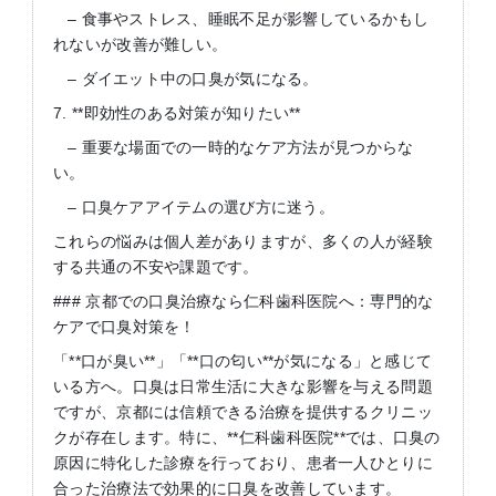
– 食事やストレス、睡眠不足が影響しているかもし
れないが改善が難しい。
– ダイエット中の口臭が気になる。
7. **即効性のある対策が知りたい**
– 重要な場面での一時的なケア方法が見つからな
い。
– 口臭ケアアイテムの選び方に迷う。
これらの悩みは個人差がありますが、多くの人が経験
する共通の不安や課題です。
### 京都での口臭治療なら仁科歯科医院へ：専門的な
ケアで口臭対策を！
「**口が臭い**」「**口の匂い**が気になる」と感じて
いる方へ。口臭は日常生活に大きな影響を与える問題
ですが、京都には信頼できる治療を提供するクリニッ
クが存在します。特に、**仁科歯科医院**では、口臭の
原因に特化した診療を行っており、患者一人ひとりに
合った治療法で効果的に口臭を改善しています。