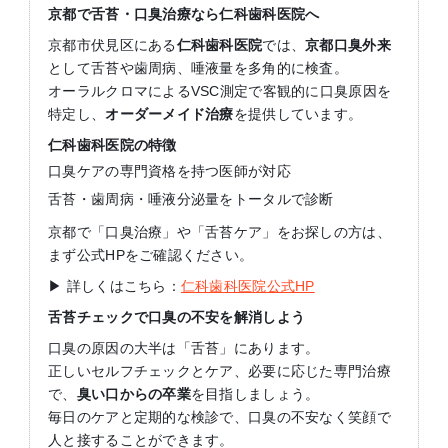
京都で舌苔・口臭治療なら仁科歯科医院へ
京都市伏見区にある
仁科歯科医院
では、
京都口臭外来
として舌苔や歯周病、唾液量を多角的に検査。
オーラルクロマによるVSC測定で客観的に口臭原因を
特定し、
オーダーメイド治療
を提供しています。
仁科歯科医院の特徴
口臭ケアの専門資格を持つ医師が対応
舌苔・歯周病・唾液分泌量をトータルで診断
京都で「口臭治療」や「舌苔ケア」をお探しの方は、
まず公式HPをご確認ください。
▶ 詳しくはこちら：
仁科歯科医院公式HP
舌苔チェックで口臭の不安を解消しよう
口臭の原因の大半は「舌苔」にあります。
正しいセルフチェックとケア、必要に応じた専門治療
で、
臭い口からの卒業
を目指しましょう。
毎日のケアと定期的な検診で、口臭の不安なく笑顔で
人と接することができます。