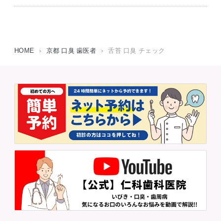
HOME
›
京都 口臭 歯医者
›
舌苔 口臭 チェック