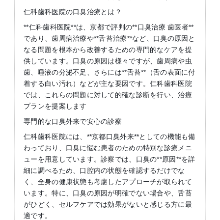
仁科歯科医院の口臭治療とは？
**仁科歯科医院**は、京都で評判の**口臭治療 歯医者**
であり、歯周病治療や**舌苔治療**など、口臭の原因と
なる問題を根本から改善するための専門的なケアを提
供しています。口臭の原因は様々ですが、歯周病や虫
歯、唾液の分泌不足、さらには**舌苔**（舌の表面に付
着する白い汚れ）などが主な要因です。仁科歯科医院
では、これらの問題に対して的確な診断を行い、治療
プランを提案します
専門的な口臭外来で安心の診察
仁科歯科医院には、**京都口臭外来**としての機能も備
わっており、口臭に悩む患者のための特別な診療メニ
ューを用意しています。診察では、口臭の**原因**を詳
細に調べるため、口腔内の状態を確認するだけでな
く、全身の健康状態も考慮したアプローチが取られて
います。特に、口臭の原因が明確でない場合や、舌苔
がひどく、セルフケアでは効果がないと感じる方に最
適です。