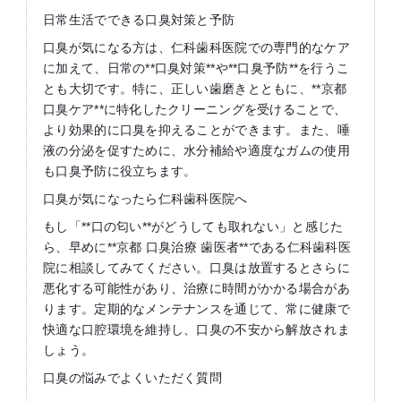
日常生活でできる口臭対策と予防
口臭が気になる方は、仁科歯科医院での専門的なケア
に加えて、日常の**口臭対策**や**口臭予防**を行うこ
とも大切です。特に、正しい歯磨きとともに、**京都
口臭ケア**に特化したクリーニングを受けることで、
より効果的に口臭を抑えることができます。また、唾
液の分泌を促すために、水分補給や適度なガムの使用
も口臭予防に役立ちます。
口臭が気になったら仁科歯科医院へ
もし「**口の匂い**がどうしても取れない」と感じた
ら、早めに**京都 口臭治療 歯医者**である仁科歯科医
院に相談してみてください。口臭は放置するとさらに
悪化する可能性があり、治療に時間がかかる場合があ
ります。定期的なメンテナンスを通じて、常に健康で
快適な口腔環境を維持し、口臭の不安から解放されま
しょう。
口臭の悩みでよくいただく質問