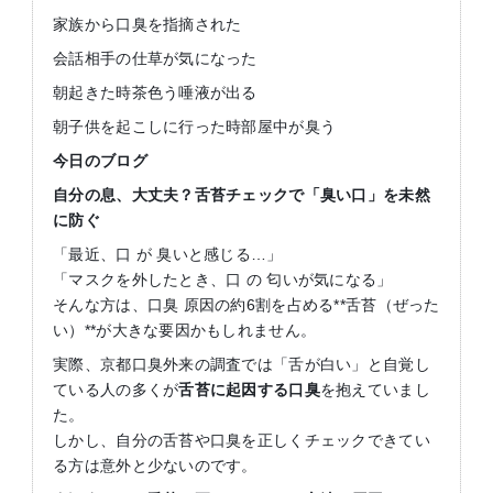
家族から口臭を指摘された
会話相手の仕草が気になった
朝起きた時茶色う唾液が出る
朝子供を起こしに行った時部屋中が臭う
今日のブログ
自分の息、大丈夫？舌苔チェックで「臭い口」を未然
に防ぐ
「最近、口 が 臭いと感じる…」
「マスクを外したとき、口 の 匂いが気になる」
そんな方は、口臭 原因の約6割を占める**舌苔（ぜった
い）**が大きな要因かもしれません。
実際、京都口臭外来の調査では「舌が白い」と自覚し
ている人の多くが
舌苔に起因する口臭
を抱えていまし
た。
しかし、自分の舌苔や口臭を正しくチェックできてい
る方は意外と少ないのです。