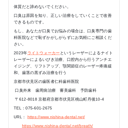
体質だと諦めないでください。
口臭は原因を知り、正しい治療をしていくことで改善
できるものです。
もし、あなたが口臭でお悩みの場合は、口臭専門の歯
科医院などで恥ずかがしがらずにお気軽にご相談くだ
さい。
2023年
ライトウォーカー
というレーザーによるナイト
レーザーによるいびき治療、口腔内から行うアンチエ
イジング、リフトアップ、顎関節症のレーザー疼痛緩
和、歯茎の黒ずみ治療を行う
京都市伏見区の歯医者仁科歯科医院
口臭外来 歯周病治療 審美歯科 予防歯科
〒612-8018 京都府京都市伏見区桃山町丹後10-4
TEL：075-601-2675
URL：
https://www.nishina-dental.net/
https://www.nishina-dental.net/breath/