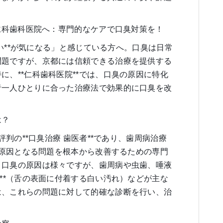
ら仁科歯科医院へ：専門的なケアで口臭対策を！
の匂い**が気になる」と感じている方へ。口臭は日常
問題ですが、京都には信頼できる治療を提供する
に、**仁科歯科医院**では、口臭の原因に特化
者一人ひとりに合った治療法で効果的に口臭を改
は？
で評判の**口臭治療 歯医者**であり、歯周病治療
臭の原因となる問題を根本から改善するための専門
。口臭の原因は様々ですが、歯周病や虫歯、唾液
苔**（舌の表面に付着する白い汚れ）などが主な
は、これらの問題に対して的確な診断を行い、治