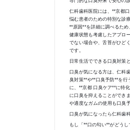
専門的な口臭外来で安心の
仁科歯科医院には、**京都
悩む患者のための特別な診
**原因**を詳細に調べる
健康状態も考慮したアプロ
でない場合や、舌苔がひど
です。
日常生活でできる口臭対策
口臭が気になる方は、仁科歯
臭対策**や**口臭予防**
に、**京都 口臭ケア**に
に口臭を抑えることができ
や適度なガムの使用も口臭
口臭が気になったら仁科歯
もし「**口の匂い**がどう