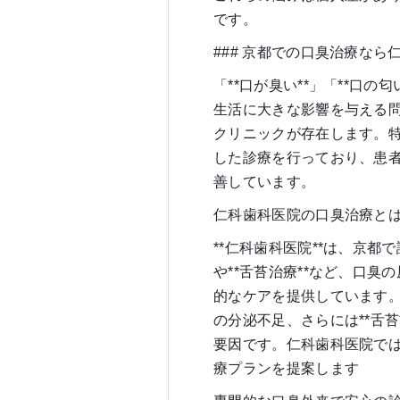
です。
### 京都での口臭治療な
「**口が臭い**」「**口
生活に大きな影響を与える
クリニックが存在します。特
した診療を行っており、患
善しています。
仁科歯科医院の口臭治療と
**仁科歯科医院**は、京都
や**舌苔治療**など、口
的なケアを提供しています
の分泌不足、さらには**舌
要因です。仁科歯科医院で
療プランを提案します