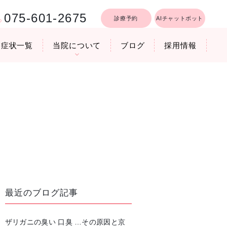
075-601-2675
診療予約
AIチャットボット
症状一覧
当院について
ブログ
採用情報
行うリフトア
療時間
医院機器のご紹介
いびき軽減レーザー治療
最近のブログ記事
ザリガニの臭い 口臭 …その原因と京