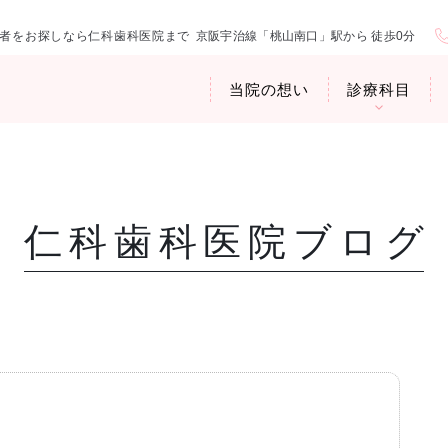
者をお探しなら仁科歯科医院まで
京阪宇治線「桃山南口」駅から 徒歩0分
当院の想い
診療科目
仁科歯科医院ブログ
医院紹介
お口の中から
アクセス・診
臭専門外来〉
歯周病治療
ップ