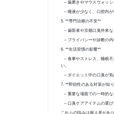
– 歯磨きやマウスウォッ
– 唾液が少なく、口腔内
5. **専門治療の不安**
– 歯医者や京都口臭外来
– プライバシーや診断の
6. **生活習慣の影響**
– 食事やストレス、睡眠
い。
– ダイエット中の口臭が
7. **即効性のある対策が知り
– 重要な場面での一時的
– 口臭ケアアイテムの選
これらの悩みは個人差があ