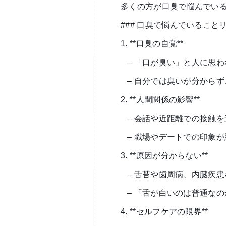
多くの方が口臭で悩んでい
### 口臭で悩んでいること
1. **口臭の自覚**
– 「口が臭い」と人に思
– 自分では臭いが分から
2. **人間関係の影響**
– 会話や近距離での接触
– 職場やデートでの印象
3. **原因が分からない**
– 舌苔や歯周病、内臓疾
– 「舌が白いのは普通な
4. **セルフケアの限界**