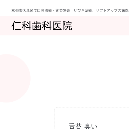
京都市伏見区で口臭治療・舌苔除去・いびき治療、リフトアップの歯医
診療科目
当院について
一覧へ
一覧へ
院長ご挨拶
口臭治療〈口
舌苔 臭い