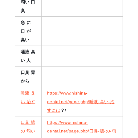
匂い
口
臭
急
に
口
が
臭い
唾液
臭
い
人
口臭
胃
から
唾液 臭
https://www.nishina-
い 治す
dental.net/page.php/唾液-臭い-治
すには
？/
口臭 膿
https://www.nishina-
の 匂い
dental.net/page.php/口臭-膿-の-匂