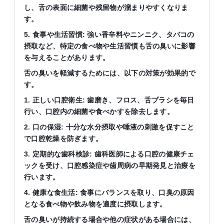
し、舌の表面に細菌や残留物が溜まりやすくなりま
す。
5.
食事や生活習慣
:
強い香辛料やニンニク、タバコの
摂取など、特定の食べ物や生活習慣も舌の臭いに影響
を与えることがあります。
舌の臭いを軽減するためには、以下の対策が効果的で
す。
1.
正しい口腔衛生
:
歯磨き、フロス、舌ブラシを毎日
行い、口腔内の細菌や食べかすを除去します。
2.
口の保湿
:
十分な水分摂取や唾液の刺激を促すこと
で口腔乾燥を防ぎます。
3.
定期的な歯科検診
:
歯科医師による口腔の健康チェ
ックを受け、口腔感染症や歯周病の早期発見と治療を
行います。
4.
健康な食生活
:
食事にバランスを取り、口臭の原因
となる食べ物や飲み物を適度に摂取します。
舌の臭いが持続する場合や他の症状がある場合には、