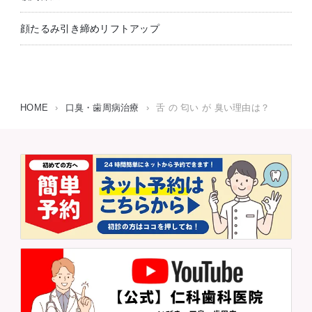
顔たるみ引き締めリフトアップ
HOME
›
口臭・歯周病治療
›
舌 の 匂い が 臭い理由は？