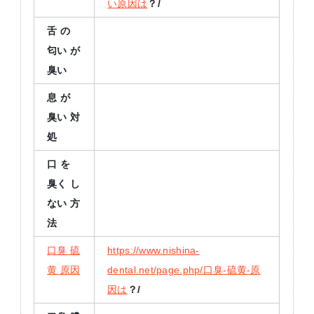
い原因は
？/
舌
の
匂い
が
臭い
息
が
臭い
対
処
口
を
臭く
し
ない
方
法
口臭 硫
https://www.nishina-
黄 原因
dental.net/page.php/口臭-硫黄-原
因は
？/