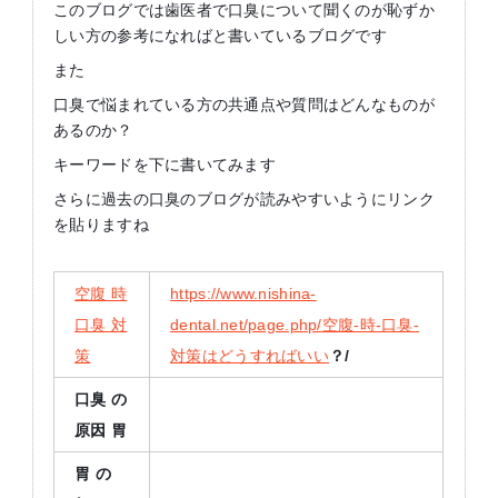
このブログでは歯医者で口臭について聞くのが恥ずか
しい方の参考になればと書いているブログです
また
口臭で悩まれている方の共通点や質問はどんなものが
あるのか？
キーワードを下に書いてみます
さらに過去の口臭のブログが読みやすいようにリンク
を貼りますね
空腹 時
https://www.nishina-
口臭 対
dental.net/page.php/空腹-時-口臭-
策
対策はどうすればいい
？/
口臭
の
原因
胃
胃
の