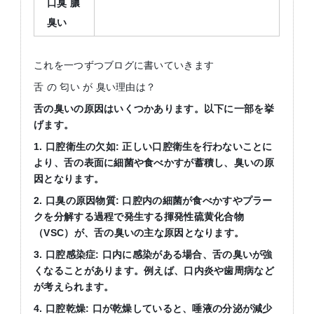
口臭
膿
臭い
これを一つずつブログに書いていきます
舌 の 匂い が 臭い理由は？
舌の臭いの原因はいくつかあります。以下に一部を挙
げます。
1.
口腔衛生の欠如
:
正しい口腔衛生を行わないことに
より、舌の表面に細菌や食べかすが蓄積し、臭いの原
因となります。
2.
口臭の原因物質
:
口腔内の細菌が食べかすやプラー
クを分解する過程で発生する揮発性硫黄化合物
（
VSC
）が、舌の臭いの主な原因となります。
3.
口腔感染症
:
口内に感染がある場合、舌の臭いが強
くなることがあります。例えば、口内炎や歯周病など
が考えられます。
4.
口腔乾燥
:
口が乾燥していると、唾液の分泌が減少