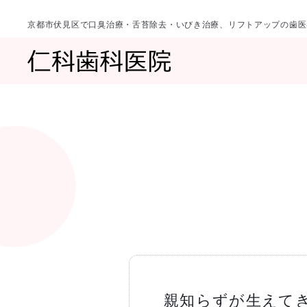
京都市伏見区で口臭治療・舌苔除去・いびき治療、リフトアップの歯医
診療科目
当院について
一覧へ
一覧へ
院長ご挨拶
口臭治療〈口
親知らずが生えて