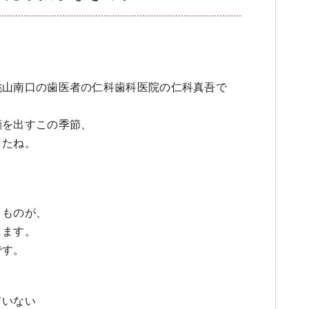
ブログ
審美歯科
一般歯科・小
桃山南口の歯医者の仁科歯科医院の仁科真吾で
顔を出すこの季節、
したね。
高齢者歯科・入れ歯
、
」ものが、
します。
です。
ていない