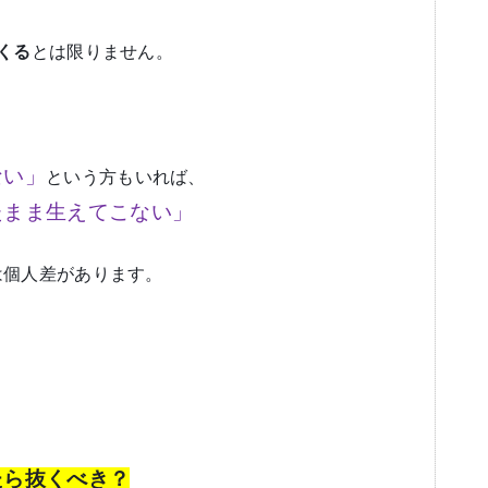
くる
とは限りません。
ない」
という方もいれば、
たまま生えてこない」
は個人差があります。
たら抜くべき？