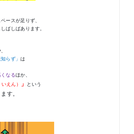
スペースが足りず、
もしばしばあります。
や、
親知らず」
は
高くなる
ほか、
」
ういえん）
という
ります。