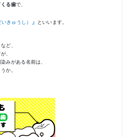
てくる歯
で、
」
だいきゅうし）
といいます。
」
など、
すが、
馴染みがある名前は、
ょうか。