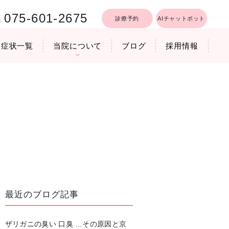
075-601-2675
診療予約
AIチャットボット
症状一覧
当院について
ブログ
採用情報
行うリフトア
療時間
医院機器のご紹介
いびき軽減レーザー治療
最近のブログ記事
ザリガニの臭い 口臭 …その原因と京