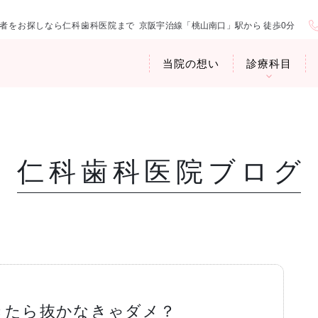
者をお探しなら仁科歯科医院まで
京阪宇治線「桃山南口」駅から 徒歩0分
当院の想い
診療科目
仁科歯科医院ブログ
医院紹介
お口の中から
アクセス・診
臭専門外来〉
歯周病治療
ップ
きたら抜かなきゃダメ？