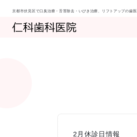
京都市伏見区で口臭治療・舌苔除去・いびき治療、リフトアップの歯医
診療科目
当院について
一覧へ
一覧へ
院長ご挨拶
口臭治療〈口
2月休診日情報