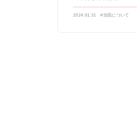
2024.01.31
#当院について
仁科歯科医院
舌苔除去治療
無痛治療