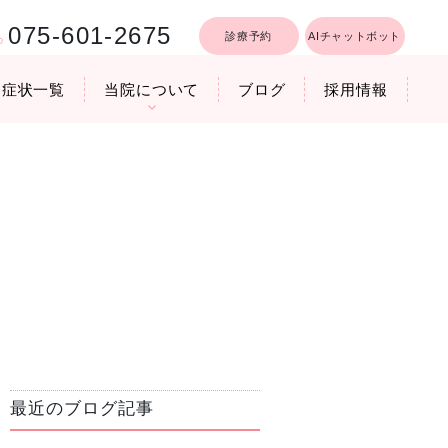
075-601-2675
診療予約
AIチャットボット
症状一覧
当院について
ブログ
採用情報
行うリフトア
療時間
医院機器のご紹介
いびき軽減レーザー治療
最近のブログ記事