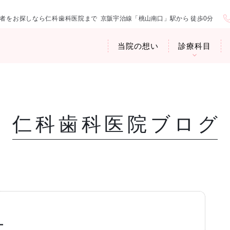
者をお探しなら仁科歯科医院まで
京阪宇治線「桃山南口」駅から 徒歩0分
当院の想い
診療科目
仁科歯科医院ブログ
医院紹介
お口の中から
アクセス・診
臭専門外来〉
歯周病治療
ップ
ー