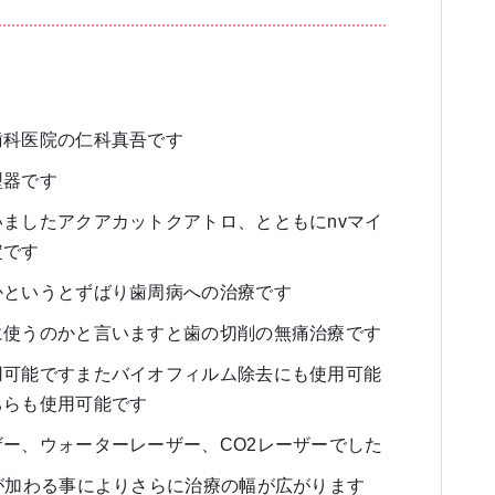
ブログ
審美歯科
一般歯科・小
歯科医院の仁科真吾です
型器です
ましたアクアカットクアトロ、とともにnvマイ
定です
高齢者歯科・入れ歯
かというとずばり歯周病への治療です
に使うのかと言いますと歯の切削の無痛治療です
用可能ですまたバイオフィルム除去にも使用可能
ちらも使用可能です
ー、ウォーターレーザー、CO2レーザーでした
が加わる事によりさらに治療の幅が広がります