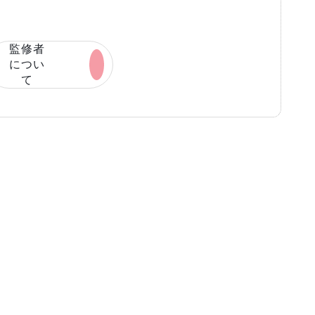
監修者
につい
て