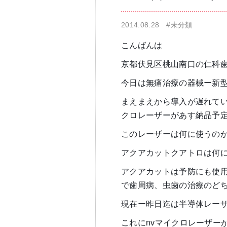
2014.08.28
#未分類
仁科歯科医院
舌苔除去治療
こんばんは
京都伏見区桃山南口の仁科
今日は無痛治療の器械ー新
まえまえから導入が遅れてい
クロレーザーがあす納品予
無痛治療
このレーザーは何に使うの
アクアカットクアトロは何
アクアカットは予防にも使
で歯周病、虫歯の治療のど
現在ー昨日迄は半導体レーザ
これにnvマイクロレーザー