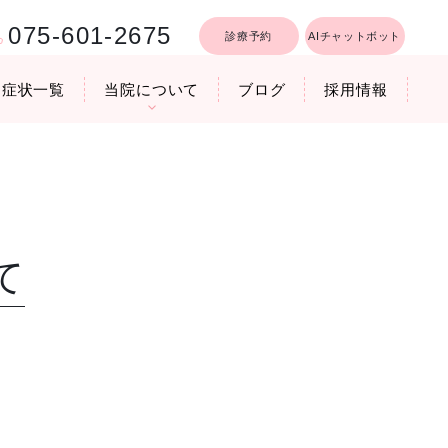
075-601-2675
診療予約
AIチャットボット
症状一覧
当院について
ブログ
採用情報
て
行うリフトア
療時間
医院機器のご紹介
いびき軽減レーザー治療