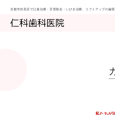
京都市伏見区で口臭治療・舌苔除去・いびき治療、リフトアップの歯医
診療科目
当院について
一覧へ
一覧へ
院長ご挨拶
口臭治療〈口
私たちが