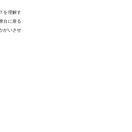
？を理解す
療台に座る
児歯科
予防歯科・クリーニング
かがいさせ