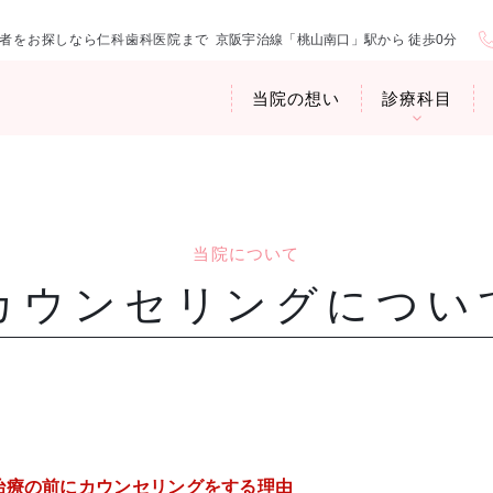
者をお探しなら仁科歯科医院まで
京阪宇治線「桃山南口」駅から 徒歩0分
当院の想い
診療科目
当院について
カウンセリングについ
医院紹介
お口の中から
アクセス・診
臭専門外来〉
歯周病治療
ップ
治療の前にカウンセリングをする理由