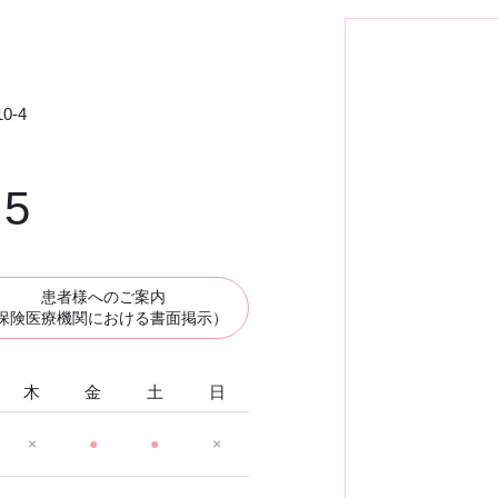
0-4
75
患者様へのご案内
保険医療機関における書面掲示）
木
金
土
日
×
●
●
×