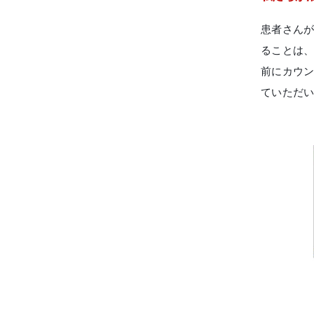
患者さん
仁科歯科医院
ることは
舌苔除去治療
前にカウ
ていただ
無痛治療