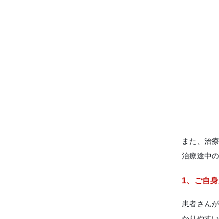
また、治
治療途中
1、ご自
患者さん
かりやす