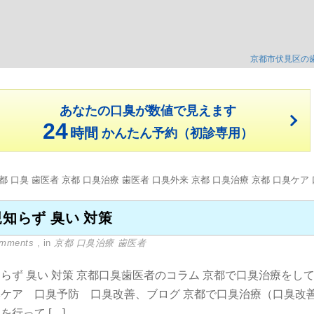
京都市伏見区の
あなたの口臭が数値で見えます
24
時間
かんたん予約（初診専用）
親知らず 臭い 対策
omments
, in
京都 口臭治療 歯医者
らず 臭い 対策 京都口臭歯医者のコラム 京都で口臭治療をし
臭ケア 口臭予防 口臭改善、ブログ 京都で口臭治療（口臭改
を行って […]...