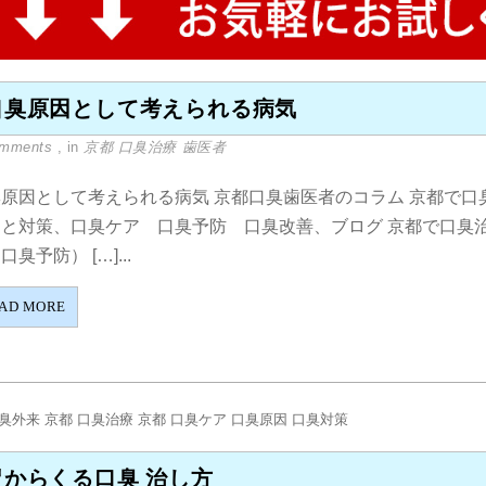
口臭原因として考えられる病気
omments
, in
京都 口臭治療 歯医者
原因として考えられる病気 京都口臭歯医者のコラム 京都で口
因と対策、口臭ケア 口臭予防 口臭改善、ブログ 京都で口臭
口臭予防） […]...
AD MORE
胃からくる口臭 治し方