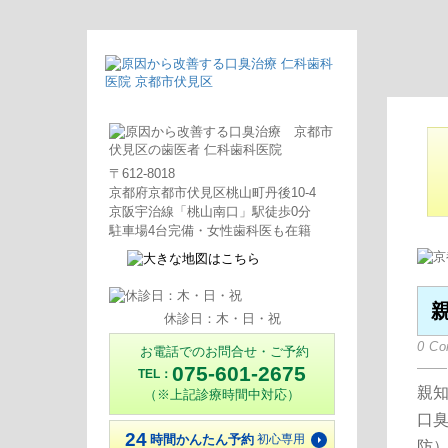
〒612-8018
京都府京都市伏見区桃山町丹後10-4
京阪宇治線「桃山南口」駅徒歩0分
駐車場4台完備・女性歯科医も在籍
休診日：木・日・祝
0 C
お電話でのお問合せ・ご予約
075-601-2675
TEL：
親知
（※上記診療時間中対応）
口
24
時間かんたん予約
初心専用
防）