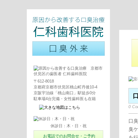
〒612-8018
京都府京都市伏見区桃山町丹後10-4
京阪宇治線「桃山南口」駅徒歩0分
駐車場4台完備・女性歯科医も在籍
0 C
口臭
休診日：木・日・祝
臭
お電話でのお問合せ・ご予約
を行