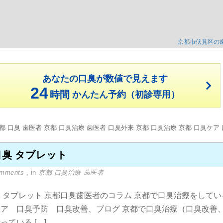
京都市伏見区の
あなたの口臭が数値で見えます
24
時間
かんたん予約（初診専用）
口臭 タブレット
omments
, in
京都 口臭治療 歯医者
 タブレット 京都口臭歯医者のコラム 京都で口臭治療をして
ケア 口臭予防 口臭改善、ブログ 京都で口臭治療（口臭改善
っている […]...