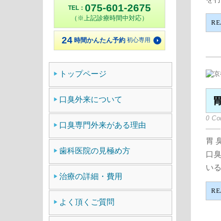
075-601-2675
TEL：
（※上記診療時間中対応）
RE
24
時間かんたん予約
初心専用
トップページ
口臭外来について
0 C
口臭専門外来がある理由
胃 
歯科医院の見極め方
口
いる
治療の詳細・費用
RE
よく頂くご質問