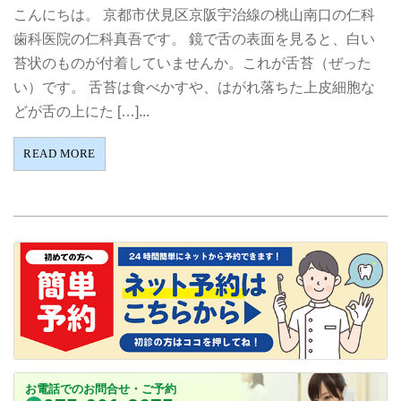
こんにちは。 京都市伏見区京阪宇治線の桃山南口の仁科
歯科医院の仁科真吾です。 鏡で舌の表面を見ると、白い
苔状のものが付着していませんか。これが舌苔（ぜった
い）です。 舌苔は食べかすや、はがれ落ちた上皮細胞な
どが舌の上にた […]...
READ MORE
お電話でのお問合せ・ご予約