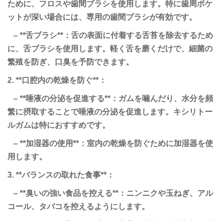
ために、フロスや歯間ブラシを使用します。特に歯周ポケ
ットが深い場合には、専用の歯間ブラシが有効です。
– **舌ブラシ**：舌の表面に付着する舌苔を除去するため
に、舌ブラシを使用します。軽く舌を磨くだけで、細菌の
繁殖を防ぎ、口臭を予防できます。
2. **口腔内の乾燥を防ぐ**：
– **唾液の分泌を促進する**：ガムを噛んだり、水分を頻
繁に摂取することで唾液の分泌を促進します。キシリトー
ルガムは特におすすめです。
– **加湿器の使用**：室内の乾燥を防ぐために加湿器を使
用します。
3. **バランスの取れた食事**：
– **臭いの強い食品を控える**：ニンニクや玉ねぎ、アル
コール、タバコを控えるようにします。