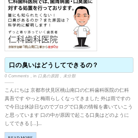
口の臭いはどうしてできるの？
0 Comments
, in
口臭の原因
,
未分類
こんにちは 京都市伏見区桃山南口の仁科歯科医院の仁科
真吾です やっと梅雨らしくなってきました 外は雨ですの
で今日は休診日なのでブログで口臭の情報を書いていこう
と思っています 口の中が原因で起こる口臭はどのように
してできる […]...
READ MORE