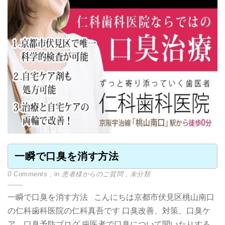
一瞬で口臭を消す方法
0 Comments
, in
患者様からのご質問
,
未分類
一瞬で口臭を消す方法 こんにちは京都市伏見区桃山南口
の仁科歯科医院の仁科真吾です 口臭改善、対策、口臭ケ
ア 口臭予防ブログ 歯医者で口臭について聞いたりする