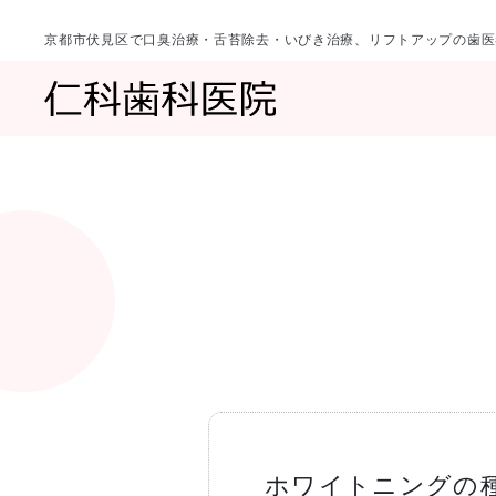
京都市伏見区で口臭治療・舌苔除去・いびき治療、リフトアップの歯医
診療科目
当院について
一覧へ
一覧へ
院長ご挨拶
口臭治療〈口
ホワイトニングの