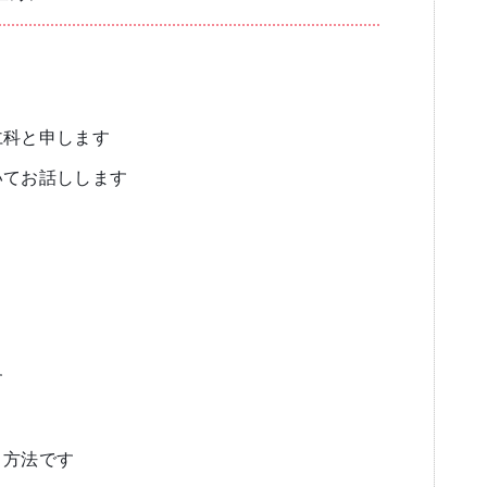
ブログ
審美歯科
一般歯科・小
仁科と申します
いてお話しします
高齢者歯科・入れ歯
す
う方法です