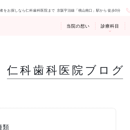
者をお探しなら仁科歯科医院まで
京阪宇治線「桃山南口」駅から 徒歩0分
当院の想い
診療科目
仁科歯科医院ブログ
医院紹介
お口の中から
アクセス・診
臭専門外来〉
歯周病治療
ップ
種類