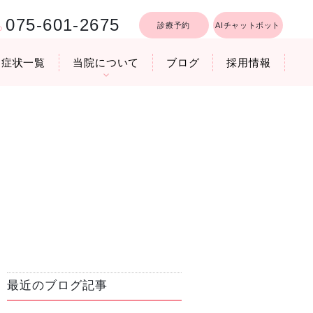
075-601-2675
診療予約
AIチャットボット
症状一覧
当院について
ブログ
採用情報
行うリフトア
療時間
医院機器のご紹介
いびき軽減レーザー治療
最近のブログ記事