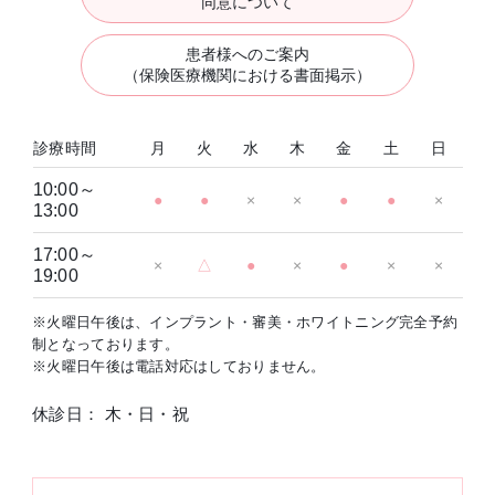
同意について
患者様へのご案内
（保険医療機関における書面掲示）
診療時間
月
火
水
木
金
土
日
10:00～
●
●
×
×
●
●
×
13:00
17:00～
×
△
●
×
●
×
×
19:00
※火曜日午後は、インプラント・審美・ホワイトニング完全予約
制となっております。
※火曜日午後は電話対応はしておりません。
休診日： 木・日・祝