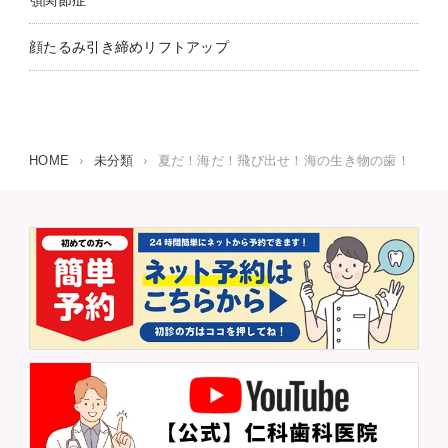
顎関節症
顔たるみ引き締めリフトアップ
HOME
›
未分類
›
夏だ！海だ！飛び出せ！海の生き物の歯！