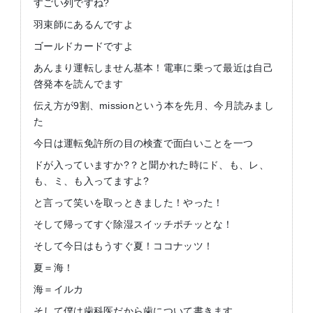
すごい列ですね?
羽束師にあるんですよ
ゴールドカードですよ
あんまり運転しません基本！電車に乗って最近は自己
啓発本を読んでます
伝え方が9割、missionという本を先月、今月読みまし
た
今日は運転免許所の目の検査で面白いことを一つ
ドが入っていますか?？と聞かれた時にド、も、レ、
も、ミ、も入ってますよ?
と言って笑いを取っときました！やった！
そして帰ってすぐ除湿スイッチポチッとな！
そして今日はもうすぐ夏！ココナッツ！
夏＝海！
海＝イルカ
そして僕は歯科医だから歯について書きます