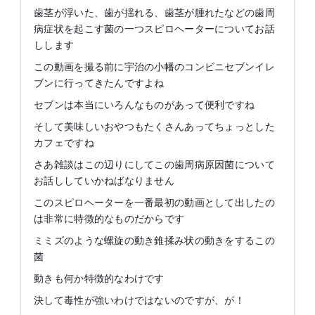
歯茎が浮いた、歯が揺れる、歯茎が腫れたなどの歯周
病症状を起こす菌の一つスピロヘーターについてお話
しします
この動画を撮る前に宇治の小幡のコンビニセブンイレ
ブンに行ってきたんですよね
セブンは本当にいろんなものがあって便利ですね
そして美味しいおやつもたくさんあってちょっとした
カフェですね
さあ雑談はこの辺りにしてこの歯周病原因菌について
お話ししていかねばなりません
このスピロヘーターを一番最初の動画として出したの
は非常に特徴的なものだからです
ミミズのような螺旋の動き錐揉み状の動きをするこの
菌
動きも何か特徴的なわけです
決して毒性が強いわけではないのですが、が！