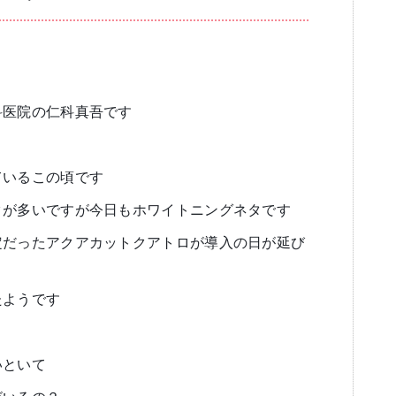
ブログ
審美歯科
一般歯科・小
科医院の仁科真吾です
ているこの頃です
タが多いですが今日もホワイトニングネタです
高齢者歯科・入れ歯
定だったアクアカットクアトロが導入の日が延び
たようです
いといて