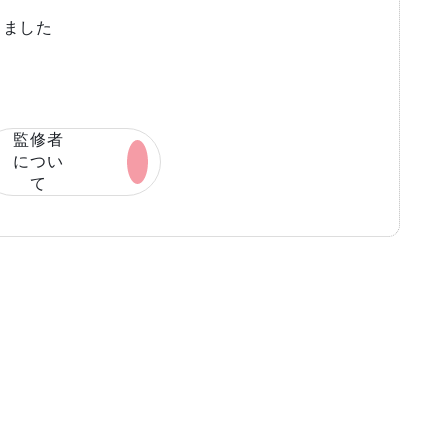
きました
監修者
につい
て