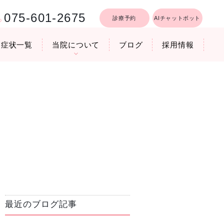
075-601-2675
診療予約
AIチャットボット
症状一覧
当院について
ブログ
採用情報
行うリフトア
療時間
医院機器のご紹介
いびき軽減レーザー治療
最近のブログ記事