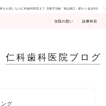
者をお探しなら仁科歯科医院まで
京阪宇治線「桃山南口」駅から 徒歩0分
当院の想い
診療科目
仁科歯科医院ブログ
医院紹介
お口の中から
アクセス・診
臭専門外来〉
歯周病治療
ップ
ニング