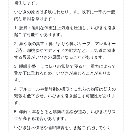
発生します。
いびきの原因は多岐にわたります。以下に一部の一般
的な原因を挙げます：
1. 肥満：過剰な体重は上気道を圧迫し、いびきを引き
起こす可能性があります。
2. 鼻や喉の異常：鼻づまりや鼻ポリープ、アレルギー
反応、扁桃腺やアデノイドの肥大など、上気道に関連
する異常がいびきの原因となることがあります。
3. 睡眠姿勢：うつ伏せの状態で寝ると、重力によって
舌が下に垂れるため、いびきが生じることがありま
す。
4. アルコールや鎮静剤の摂取：これらの物質は筋肉の
緊張を低下させ、いびきを引き起こす可能性がありま
す。
5. 年齢：年をとると筋肉の弛緩が進み、いびきのリス
クが高まる場合があります。
いびきは不快感や睡眠障害を引き起こすだけでなく、