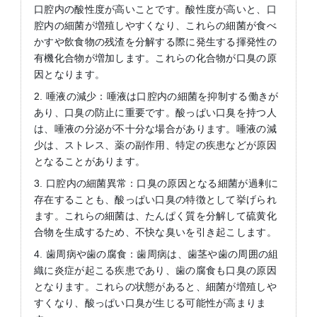
口腔内の酸性度が高いことです。酸性度が高いと、口
腔内の細菌が増殖しやすくなり、これらの細菌が食べ
かすや飲食物の残渣を分解する際に発生する揮発性の
有機化合物が増加します。これらの化合物が口臭の原
因となります。
2. 唾液の減少：唾液は口腔内の細菌を抑制する働きが
あり、口臭の防止に重要です。酸っぱい口臭を持つ人
は、唾液の分泌が不十分な場合があります。唾液の減
少は、ストレス、薬の副作用、特定の疾患などが原因
となることがあります。
3. 口腔内の細菌異常：口臭の原因となる細菌が過剰に
存在することも、酸っぱい口臭の特徴として挙げられ
ます。これらの細菌は、たんぱく質を分解して硫黄化
合物を生成するため、不快な臭いを引き起こします。
4. 歯周病や歯の腐食：歯周病は、歯茎や歯の周囲の組
織に炎症が起こる疾患であり、歯の腐食も口臭の原因
となります。これらの状態があると、細菌が増殖しや
すくなり、酸っぱい口臭が生じる可能性が高まりま