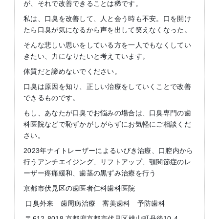
が、それで改善できることは稀です。
私は、口臭を改善して、人と会う時も不安。口を開け
たら口臭が気になるから声を出して笑えなくなった。
そんな悲しい思いをしている方を一人でもなくしてい
きたい、力になりたいと考えています。
体質だと諦めないでください。
口臭は原因を知り、正しい治療をしていくことで改善
できるものです。
もし、あなたが口臭でお悩みの場合は、口臭専門の歯
科医院などで恥ずかがしがらずにお気軽にご相談くだ
さい。
2023年ナイトレーザーによるいびき治療、口腔内から
行うアンチエイジング、リフトアップ、顎関節症のレ
ーザー疼痛緩和、歯茎の黒ずみ治療を行う
京都市伏見区の歯医者仁科歯科医院
口臭外来 歯周病治療 審美歯科 予防歯科
〒612-8018 京都府京都市伏見区桃山町丹後10-4