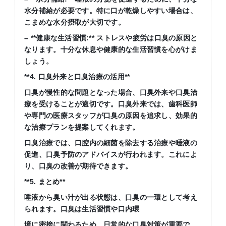
水分補給が必要です。特に口が乾燥しやすい場合は、
こまめな水分摂取が大切です。
– **健康な生活習慣:** ストレスや疲労は口臭の原因と
なります。十分な休息や健康的な生活習慣を心がけま
しょう。
**4. 口臭外来と口臭治療の活用**
口臭が慢性的な問題となった場合、口臭外来や口臭治
療を受けることが適切です。口臭外来では、歯科医師
や専門の医療スタッフが口臭の原因を追求し、効果的
な治療プランを提案してくれます。
口臭治療では、口腔内の細菌を除去する治療や唾液の
促進、口臭予防のアドバイスが行われます。これによ
り、口臭の改善が期待できます。
**5. まとめ**
唾液から臭い汁が出る状態は、口臭の一環として考え
られます。口臭は生活習慣や口内環
境に密接に関わるため、日常的な口臭対策が重要で