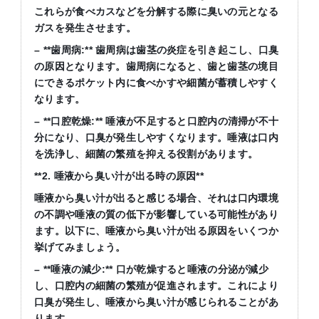
これらが食べカスなどを分解する際に臭いの元となる
ガスを発生させます。
– **歯周病:** 歯周病は歯茎の炎症を引き起こし、口臭
の原因となります。歯周病になると、歯と歯茎の境目
にできるポケット内に食べかすや細菌が蓄積しやすく
なります。
– **口腔乾燥:** 唾液が不足すると口腔内の清掃が不十
分になり、口臭が発生しやすくなります。唾液は口内
を洗浄し、細菌の繁殖を抑える役割があります。
**2. 唾液から臭い汁が出る時の原因**
唾液から臭い汁が出ると感じる場合、それは口内環境
の不調や唾液の質の低下が影響している可能性があり
ます。以下に、唾液から臭い汁が出る原因をいくつか
挙げてみましょう。
– **唾液の減少:** 口が乾燥すると唾液の分泌が減少
し、口腔内の細菌の繁殖が促進されます。これにより
口臭が発生し、唾液から臭い汁が感じられることがあ
ります。