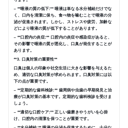
– **唾液の質の低下:** 唾液は単なる水分補給だけでな
く、口内を清潔に保ち、食べ物を噛むことで唾液の分
泌が促進されます。しかし、ストレスや疲労、加齢な
どにより唾液の質が低下することがあります。
– **口腔内の炎症:** 口腔内の炎症や感染症があると、
その影響で唾液の質が悪化し、口臭が発生することが
あります。
**3. 口臭対策の重要性**
口臭は個人の印象や社交生活に大きな影響を与えるた
め、適切な口臭対策が求められます。口臭対策には以
下の点が重要です。
– **定期的な歯科検診:** 歯周病や虫歯の早期発見と治
療が口臭対策の基本です。定期的な歯科検診を受けま
しょう。
– **適切な口腔ケア:** 正しい歯磨きやうがいを心掛
け、口腔内の清潔を保つことが重要です。
– **水分補給:** 唾液の分泌を促進するために、十分な