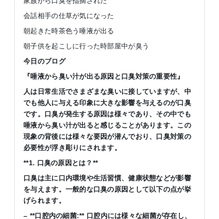
家族から口臭を指摘された
会話相手の仕草が気になった
朝起きた時茶色う唾液が出る
朝子供を起こしに行った時部屋中が臭う
今日のブログ
『唾液から臭い汁が出る原因と口臭対策の重要性』
人は日常生活でさまざまな臭いに接していますが、中
でも他人に与える印象に大きな影響を与えるのが口臭
です。口臭が発生する原因は様々であり、その中でも
唾液から臭い汁が出ると感じることがあります。この
現象の背後には様々な要因が潜んでおり、口臭対策の
必要性が浮き彫りにされます。
**1. 口臭の原因とは？**
口臭は主に口内環境や生活習慣、健康状態などが影響
を与えます。一般的な口臭の原因として以下の点が挙
げられます。
– **口腔内の細菌:** 口腔内には様々な細菌が存在し、